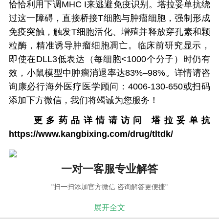
恰恰利用下调MHC I来逃避免疫识别。塔拉妥单抗绕
过这一障碍，直接桥接T细胞与肿瘤细胞，强制形成
免疫突触，触发T细胞活化、增殖并释放穿孔素和颗
粒酶，精准诱导肿瘤细胞凋亡。临床前研究显示，
即使在DLL3低表达（每细胞<1000个分子）时仍有
效，小鼠模型中肿瘤消退率达83%–98%。详情请咨
询康必行海外医疗医学顾问：4006-130-650或扫码
添加下方微信，我们将竭诚为您服务！
更多药品详情请访问
塔拉妥单抗
https://www.kangbixing.com/drug/tltdk/
一对一客服专业解答
"扫一扫添加官方微信 咨询解答更便捷"
展开全文