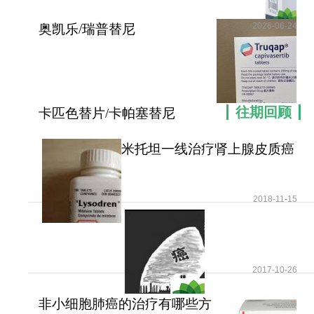
2026-06-24
奥凯乐/瑞普替尼
(Augtyro/Repotrectinib)在
往期回顾
卡匹色替片/卡帕塞替尼
(Truqap)锁住AKT蛋白
米托坦一线治疗肾上腺皮质癌
可提高患者无疾病进展
2018-11-15
2017-10-26
非小细胞肺癌的治疗有哪些方