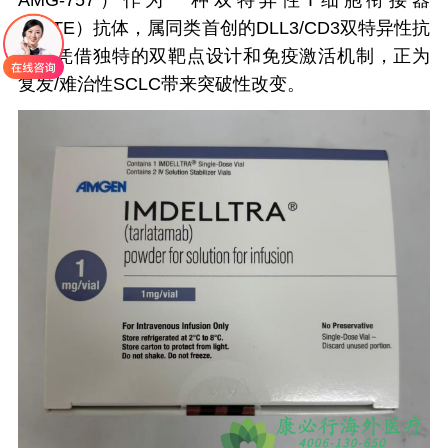
AMG-757）作为一种双特异性T细胞衔接器
（BiTE）抗体，属同类首创的DLL3/CD3双特异性抗
体，凭借独特的双靶点设计和免疫激活机制，正为
复发/难治性SCLC带来突破性改变。