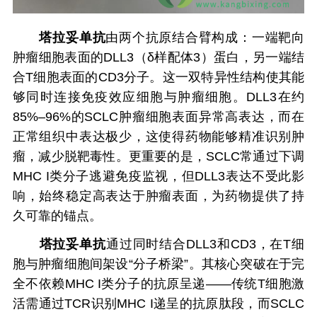
塔拉妥单抗
由两个抗原结合臂构成：一端靶向
肿瘤细胞表面的DLL3（δ样配体3）蛋白，另一端结
合T细胞表面的CD3分子。这一双特异性结构使其能
够同时连接免疫效应细胞与肿瘤细胞。DLL3在约
85%–96%的SCLC肿瘤细胞表面异常高表达，而在
正常组织中表达极少，这使得药物能够精准识别肿
瘤，减少脱靶毒性。更重要的是，SCLC常通过下调
MHC I类分子逃避免疫监视，但DLL3表达不受此影
响，始终稳定高表达于肿瘤表面，为药物提供了持
久可靠的锚点。
塔拉妥单抗
通过同时结合DLL3和CD3，在T细
胞与肿瘤细胞间架设“分子桥梁”。其核心突破在于完
全不依赖MHC I类分子的抗原呈递——传统T细胞激
活需通过TCR识别MHC I递呈的抗原肽段，而SCLC