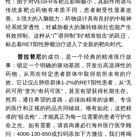
性：由于对VEGFR等靶点影响极小，其副作用谱与
传统多靶点药物有本质不同，患者耐受性显著改
善。3.强大的入脑能力：药物设计具有良好的中枢神
经系统穿透性，对威胁极大的脑转移病灶也能产生
有效抑制。这种从“广谱抑制”到“精准狙击”的跃迁，
标志着RET阳性肿瘤治疗进入了全新的靶向时代。
普拉替尼
的成功，是一个经典的精准医疗故
事：锁定一个明确的驱动基因，开发出高选择性的
药物，从而在特定患者群体中取得前所未有的疗
效。它让仅占肺癌群体1-2%的RET阳性患者，从“无
药可用”变为“有药可医”，甚至有望获得长期生存。
然而，通往希望的道路，必须由精准的诊断、专业
的医疗和正规的药品共同铺就。唯有如此，这把精
准的“狙击枪”，才能真正为每一位需要的患者守护生
命之光。如有需要，请咨询康必行海外医疗医学顾
问：4006-130-650或扫码添加下方微信，我们将竭