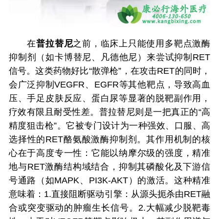
在
普拉替尼
之前，临床上只能使用多靶点激酶
抑制剂（如卡博替尼、凡德他尼）来尝试抑制RET
信号。这类药物好比“散弹枪”，在攻击RET的同时，
会广泛抑制VEGFR、EGFR等其他靶点，导致高血
压、手足皮肤反应、蛋白尿等显著的脱靶副作用，
疗效有限且耐受性差。普拉替尼则是一把真正的“高
精度狙击枪”。它被专门设计为一种强效、口服、高
选择性的RET酪氨酸激酶抑制剂。其作用机制的核
心在于高度专一性：它能以纳摩尔级的强度，精准
地与RET激酶结构域结合，抑制其磷酸化及下游信
号通路（如MAPK、PI3K-AKT）的激活。这种精准
意味着：1.直接阻断驱动引擎：从源头扼杀由RET融
合或突变驱动的肿瘤生长信号。2.大幅减少脱靶毒