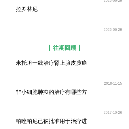
2026-06-29
拉罗替尼
(Vitrakvi/Larotrectinib)在TRK
融
2026-06-29
往期回顾
米托坦一线治疗肾上腺皮质癌
可提高患者无疾病进展
2018-11-15
非小细胞肺癌的治疗有哪些方
法？
2017-10-26
帕唑帕尼已被批准用于治疗进
展期软组织肉瘤