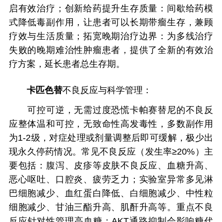
启有效治疗；创新给药提升生存质量：间歇给药模
式降低毒副作用，让患者可以长期带瘤生存，兼顾
疗效与生活质量；拓宽晚期治疗边界：为多线治疗
失败的晚期难治性肿瘤患者，提供了全新的有效治
疗方案，延长患者总生存期。
卡匹色替
不良反应与科学管理：
可控可逆，无需过度恐慌卡帕赛替尼的不良反
应整体温和可控，无致命性高发毒性，多数副作用
为1-2级，对症处理或剂量调整后即可缓解，极少出
现永久停药情况。常见不良反应（发生率≥20%）主
要包括：腹泻、皮疹等皮肤不良反应、血糖升高、
恶心呕吐、口腔炎、疲劳乏力；实验室异常多见淋
巴细胞减少、血红蛋白降低、白细胞减少、中性粒
细胞减少、甘油三酯升高、肌酐升高等。重点不良
反应针对性管理高血糖：AKT通路抑制会影响糖代