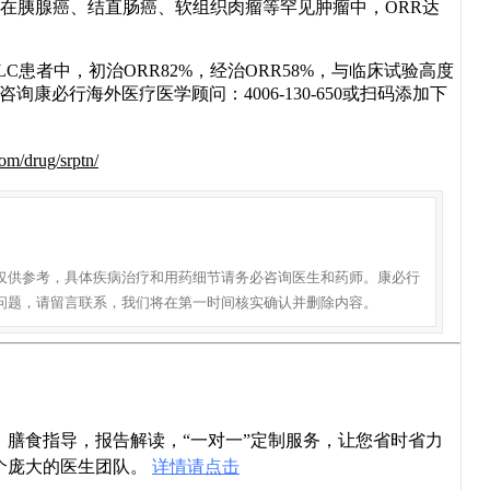
列）：在胰腺癌、结直肠癌、软组织肉瘤等罕见肿瘤中，ORR达
LC患者中，初治ORR82%，经治ORR58%，与临床试验高度
咨询康必行海外医疗医学顾问：4006-130-650或扫码添加下
om/drug/srptn/
仅供参考，具体疾病治疗和用药细节请务必咨询医生和药师。康必行
问题，请留言联系，我们将在第一时间核实确认并删除内容。
导，膳食指导，报告解读，“一对一”定制服务，让您省时省力
个庞大的医生团队。
详情请点击