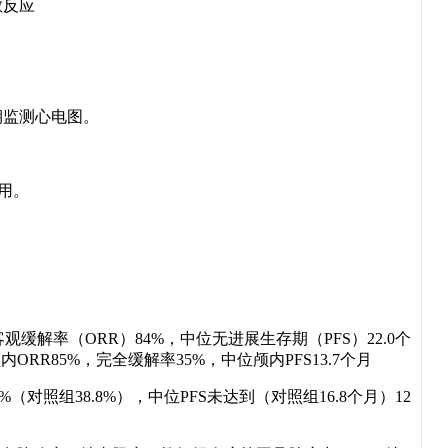
敏反应
期监测心电图。
用。
客观缓解率（ORR）84%，中位无进展生存期（PFS）22.0个
内ORR85%，完全缓解率35%，中位颅内PFS13.7个月
4%（对照组38.8%），中位PFS未达到（对照组16.8个月）12