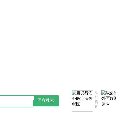
必行法律声明告知书
点击阅读：康必行隐私政策告知书
扫
码
医疗搜索
咨
询