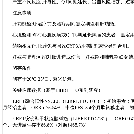
严重不良反应:肝毒性、QT间期延长、出血风险增加、过
注意事项
肝功能监测:治疗前及治疗期间需定期监测肝功能。
心脏监测:对有心脏疾病或QT间期延长风险的患者，需定
药物相互作用:避免与强效CYP3A4抑制剂或诱导剂合用。
妊娠与哺乳:可能对胎儿造成伤害，妊娠期和哺乳期妇女禁
储存条件
储存于20°C-25°C，避光防潮。
关键临床数据（基于LIBRETTO系列研究）
1.RET融合阳性NSCLC（LIBRETTO-001）：初治患者：
月经治患者：ORR61%-64%，中位PFS18.4个月脑转移患者：颅
2.RET突变型甲状腺髓样癌（LIBRETTO-531）：ORR69.
个月无进展生存率86.8%（对照组65.7%）