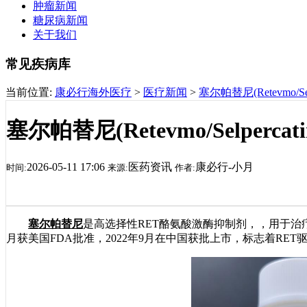
肿瘤新闻
糖尿病新闻
关于我们
常见疾病库
当前位置:
康必行海外医疗
>
医疗新闻
>
塞尔帕替尼(Retevmo/S
塞尔帕替尼(Retevmo/Selper
2026-05-11 17:06
医药资讯
康必行-小月
时间:
来源:
作者:
塞尔帕替尼
是高选择性RET酪氨酸激酶抑制剂，，用于治疗
月获美国FDA批准，2022年9月在中国获批上市，标志着RE