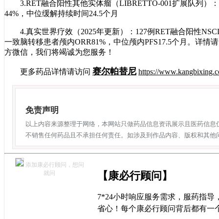
3.RET融合阳性其他实体瘤（LIBRETTO-001扩展队
44%，中位缓解持续时间24.5个月
4.真实世界疗效（2025年更新）：127例RET融合阳性NSC
一致脑转移患者颅内ORR81%，中位颅内PFS17.5个月。详情请
方微信，我们将竭诚为您服务！
赛尔帕替尼
更多药品详情请访问
https://www.kangbixing.c
免责声明
以上内容来源整理于网络，本网站只做药品信息资讯展示且医药信息
不销售任何药品且不承担任何责任。如涉及到作品内容、版权和其他
添加康必行顾问，想问
就问
【康必行顾问】
7*24小时响应服务需求，服药指
省心！每个康必行顾问背后都有一