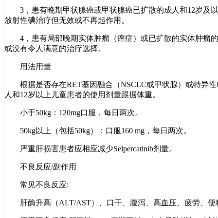
3，患有晚期甲状腺癌或甲状腺癌已扩散的成人和12岁及以
放射性碘治疗但无效或不再起作用。
4，患有局部晚期实体肿瘤（癌症）或已扩散的实体肿瘤的
或没有令人满意的治疗选择。
用法用量
根据是否存在RET基因融合（NSCLC或甲状腺）或特异性
人和12岁以上儿童患者的使用剂量跟据体重。
小于50kg：120mg口服，每日两次。
50kg以上（包括50kg）：口服160 mg，每日两次。
严重肝损害患者应相应减少Selpercatinib剂量。
不良反应/副作用
常见不良反应:
肝酶升高（ALT/AST）、口干、腹泻、高血压、疲劳、便