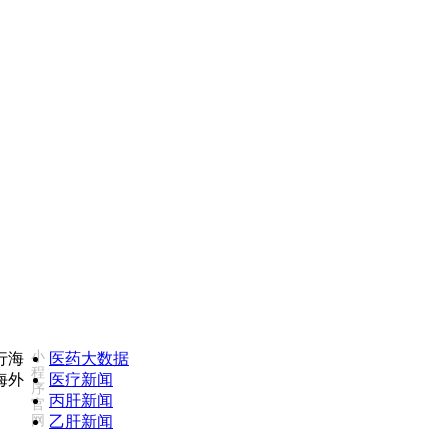
如您对我们服务不满意，欢迎致电监督投诉热线：185027359
小
医药大数据
程
医疗新闻
序
丙肝新闻
官
网
乙肝新闻