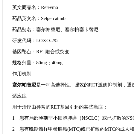
英文商品名：Retevmo
药品英文名：Selpercatinib
药品别名：塞尔帕替尼、塞尔帕塞卡替尼
研发代码：LOXO-292
基因靶点：RET融合或突变
规格剂量：80mg；40mg
作用机制
塞尔帕替尼
是一种高选择性、强效的RET激酶抑制剂，通
适应症
用于治疗由异常的RET基因引起的某些癌症：
1，患有局部晚期非小细胞
肺癌
（NSCLC）或已扩散的NS
2，患有晚期髓样甲状腺癌(MTC)或已扩散的MTC的成人