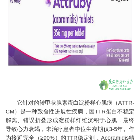
它针对的转甲状腺素蛋白淀粉样心肌病（ATTR-
CM）是一种致命性进展性疾病，因TTR蛋白不稳定
解离、错误折叠形成淀粉样纤维沉积于心肌，最终
导致心力衰竭，未治疗患者中位生存期仅3-5年。作
为接近完全（≥90%）的TTR稳定剂，Acoramidis精