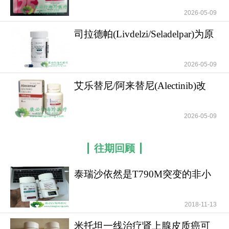
2026-05-09
司拉德帕(Livdelzi/Seladelpar)为原
发性胆
2026-05-09
艾乐替尼/阿来替尼(Alectinib)改
变了ALK阳
2026-05-09
往期回顾
泰瑞沙依然是T790M突变的非小
细胞肺癌患者治疗首
2018-11-13
米托坦一线治疗肾上腺皮质癌可