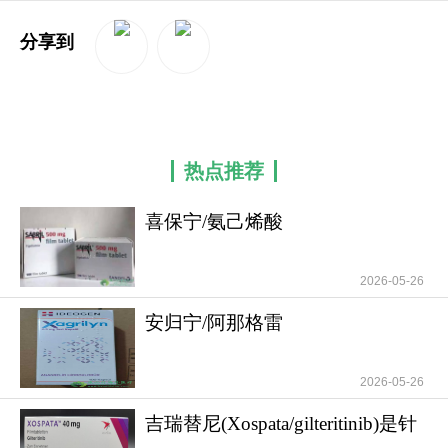
分享到
QQ空间
新浪微博
热点推荐
喜保宁/氨己烯酸
(Sabril/Vigabatrin)治疗癫
2026-05-26
安归宁/阿那格雷
(Xagrid/Anagrelide)的 作
2026-05-26
吉瑞替尼(Xospata/gilteritinib)是针