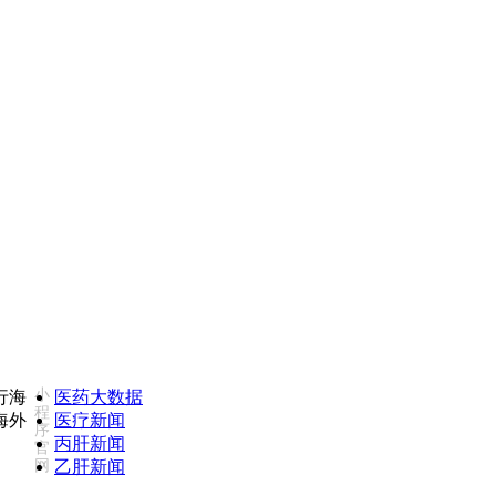
如您对我们服务不满意，欢迎致电监督投诉热线：18502735975(同微信)
小
医药大数据
程
医疗新闻
序
丙肝新闻
官
网
乙肝新闻