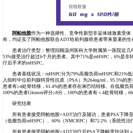
阿帕他胺
作为一种选择性、竞争性新型非甾体雄激素受体（A
布，均证实了阿帕他胺联合ADT给前列腺癌患者带来显著的
患者治疗类型：整理回顾温州医科大学附属第一医院近几年
53%接受治疗超过6个月的患者。其中71%是mHSPC，6%是
疗后手术的mHSPC。
患者基线状况：mHSPC分为79%高瘤负荷mHSPC和21%低
入组时中位前列腺特异性抗原（PSA）为264ng/ml，95.5%的患者G
患者有≥4处骨转移，61.4%的患者存在淋巴结转移。在低瘤负荷mH
100%的患者Gleason评分≥8分，100%的患者有＜4处骨转移
研究结果
所有患者接受阿帕他胺+ADT治疗及随访，患者PSA下降至＜0.2
（低瘤负荷mHSPC）、60%（NMCRPC）和72.2%（系统性治
所有患者接受阿帕他胺+ADT治疗后PSA下降幅度均达到＞50%