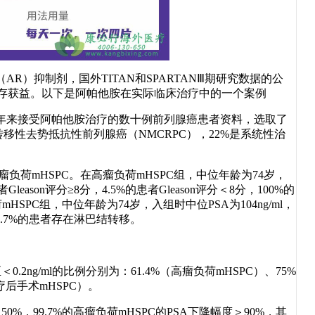
R）抑制剂，国外TITAN和SPARTANⅢ期研究数据的公
生存获益。以下是阿帕他胺在实际临床治疗中的一个案例
来接受阿帕他胺治疗的数十例前列腺癌患者资料，选取了
非转移性去势抵抗性前列腺癌（NMCRPC），22%是系统性治
瘤负荷mHSPC。在高瘤负荷mHSPC组，中位年龄为74岁，
leason评分≥8分，4.5%的患者Gleason评分＜8分，100%的
SPC组，中位年龄为74岁，入组时中位PSA为104ng/ml，
，66.7%的患者存在淋巴结转移。
ng/ml的比例分别为：61.4%（高瘤负荷mHSPC）、75%
疗后手术mHSPC）。
，99.7%的高瘤负荷mHSPC的PSA下降幅度＞90%，其