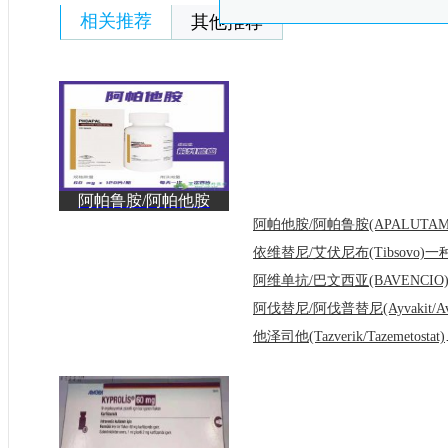
相关推荐
其他推荐
阿帕鲁胺/阿帕他胺
(APALUTAMID)在实
际前列
他泽司他(T