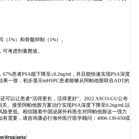
（1%）和骨髓抑制（1%）。
，可考虑剂量爬坡。
患者PSA能下降至≤0.2ng/ml，并且能快速实现PSA深度
研究结果一致，初步显示mHSPC患者能够从阿帕他胺联合ADT的
可以让患者“活得更长，活得更好”。2022 ASCO-GU公布
关。接受阿帕他胺方案治疗实现PSA深度下降至0.2ng/mL以
风险更低。相信随着中国泌尿外科医生对阿帕他胺这一强力
要，请咨询康必行海外医疗医学顾问：4006-130-650或
m/drug/apta/