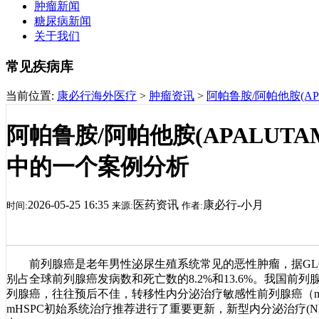
肿瘤新闻
糖尿病新闻
关于我们
常见疾病库
当前位置:
康必行海外医疗
>
肿瘤资讯
>
阿帕鲁胺/阿帕他胺(A
阿帕鲁胺/阿帕他胺(APALUT
中的一个案例分析
2026-05-25 16:35
医药资讯
康必行-小月
时间:
来源:
作者:
前列腺癌是老年男性泌尿生殖系统常见的恶性肿瘤，据GLOB
别占全球前列腺癌发病数和死亡数的8.2%和13.6%。我国
列腺癌，往往预后不佳，转移性内分泌治疗敏感性前列腺癌（m
mHSPC初始系统治疗推荐进行了重要更新，新型内分泌治疗(N