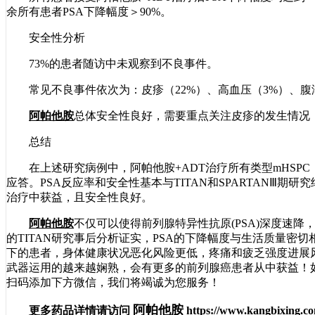
余所有患者PSA下降幅度＞90%。
安全性分析
73%的患者随访中未观察到不良事件。
常见不良事件依次为：皮疹（22%）、高血压（3%）、腹泻
阿帕他胺
总体安全性良好，需要重点关注皮疹的发生情况
总结
在上述研究病例中，阿帕他胺+ADT治疗所有类型mHSPC，67%
应答。PSA反应率和安全性基本与TITAN和SPARTANⅢ期
治疗中获益，且安全性良好。
阿帕他胺
不仅可以使得前列腺特异性抗原(PSA)深度速降，还
的TITAN研究事后分析证实，PSA的下降幅度与生活质量密切相
下的患者，身体健康状况恶化风险更低，疼痛和疲乏强度进展
武器运用的越来越娴熟，会有更多的前列腺癌患者从中获益！如有需
扫码添加下方微信，我们将竭诚为您服务！
阿帕他胺
更多药品详情请访问
https://www.kangbixing.co