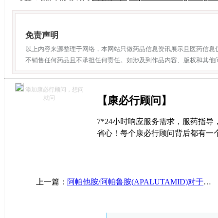
免责声明
以上内容来源整理于网络，本网站只做药品信息资讯展示且医药信息
不销售任何药品且不承担任何责任。如涉及到作品内容、版权和其他
添加康必行顾问，想问
就问
【康必行顾问】
7*24小时响应服务需求，服药指
省心！每个康必行顾问背后都有一
上一篇：
阿帕他胺/阿帕鲁胺(APALUTAMID)对于前列腺癌患者治疗的可及性和安全性说明