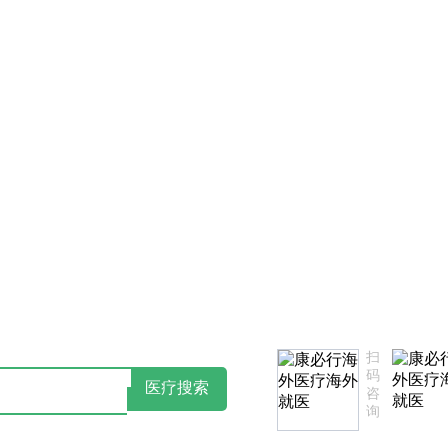
告知书
点击阅读：康必行隐私政策告知书
扫
码
医疗搜索
咨
询