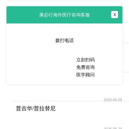
热点推荐
康必行海外医疗咨询客服
X
安归宁/阿那格雷
(Xagrid/Anagrelide)为何能
拨打电话
2026-06-29
阿那格雷(Xagrid/Anagrelide)填
补了血小板
立刻扫码
免费咨询
2026-06-29
医学顾问
非戈替尼(Jyseleca/filgotinib)为
多药不耐
2026-06-29
普吉华/普拉替尼
(Gavreto/Pralsetinib)为RE