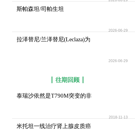
2026-06-29
斯帕森坦/司帕生坦
(Sparsentan)是一种口服
2026-06-29
拉泽替尼/兰泽替尼(Leclaza)为
EGFR突变的非
2026-06-29
往期回顾
泰瑞沙依然是T790M突变的非
小细胞肺癌患者治疗首
2018-11-13
米托坦一线治疗肾上腺皮质癌
可提高患者无疾病进展