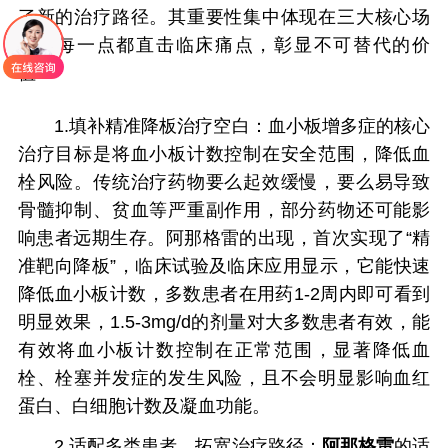
了新的治疗路径。其重要性集中体现在三大核心场
景，每一点都直击临床痛点，彰显不可替代的价
值：
1.填补精准降板治疗空白：血小板增多症的核心
治疗目标是将血小板计数控制在安全范围，降低血
栓风险。传统治疗药物要么起效缓慢，要么易导致
骨髓抑制、贫血等严重副作用，部分药物还可能影
响患者远期生存。阿那格雷的出现，首次实现了“精
准靶向降板”，临床试验及临床应用显示，它能快速
降低血小板计数，多数患者在用药1-2周内即可看到
明显效果，1.5-3mg/d的剂量对大多数患者有效，能
有效将血小板计数控制在正常范围，显著降低血
栓、栓塞并发症的发生风险，且不会明显影响血红
蛋白、白细胞计数及凝血功能。
2.适配多类患者，拓宽治疗路径：
阿那格雷
的适