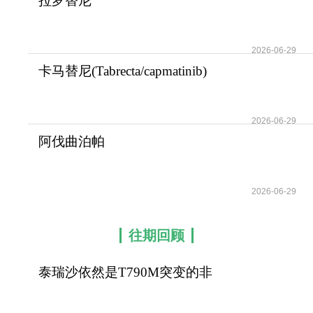
拉罗替尼
(Vitrakvi/Larotrectinib)在TRK
融
2026-06-29
卡马替尼(Tabrecta/capmatinib)
攻克MET外显
2026-06-29
阿伐曲泊帕
(Avatrombopag/Doptelet)为血
小
2026-06-29
往期回顾
泰瑞沙依然是T790M突变的非
小细胞肺癌患者治疗首