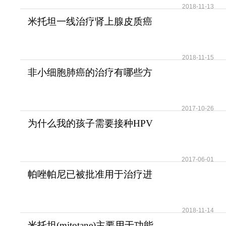
2018-11-13
米托坦一线治疗肾上腺皮质癌
可提高患者无疾病进展
2018-11-15
非小细胞肺癌的治疗有哪些方
法？
2017-10-26
为什么我的孩子需要接种HPV
疫苗？儿童需要HPV疫苗
2017-06-01
帕唑帕尼已被批准用于治疗进
展期软组织肉瘤
2018-11-14
米托坦(mitotane)主要用于功能