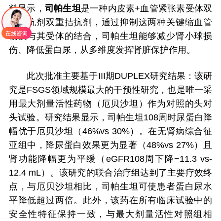
料显示，
司帕生坦
是一种内皮素+血管紧张素受体双
重拮抗剂双重拮抗剂，通过抑制这两种关键缩血管
物质与其受体的结合，司帕生坦能够减少肾小球损
伤、降低蛋白尿，从多维度发挥肾脏保护作用。
此次批准主要基于III期DUPLEX研究结果：该研
究是FSGS领域规模最大的干预性研究，也是唯一采
用最大剂量活性药物（厄贝沙坦）作为对照的头对
头试验。研究结果显示，司帕生坦108周时尿蛋白降
幅优于厄贝沙坦（46%vs 30%）。在无肾病综合征
亚组中，降尿蛋白效果更为显著（48%vs 27%）且
肾功能降幅更为平缓（eGFR108周下降−11.3 vs-
12.4 mL）。该研究的联合治疗组达到了主要疗效终
点，与厄贝沙坦相比，司帕生坦可使患者蛋白尿水
平降低超过两倍。此外，该药在所有临床试验中的
安全性特征保持一致，与最大剂量活性对照组相