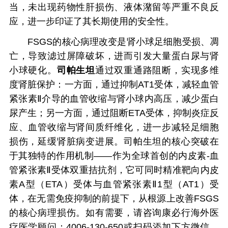
当，未出现药物性肝损伤、液体潴留等严重不良反
应，进一步印证了其长期使用的安全性。
FSGS的核心病理改变是肾小球足细胞受损、凋
亡，导致滤过屏障破坏，进而引发大量蛋白尿与肾
小球硬化。
司帕生坦
通过双重通路阻断，实现多维
度肾脏保护：一方面，通过抑制AT1受体，减轻血管
紧张素Ⅱ介导的血管收缩与肾小球内高压，减少蛋白
尿产生；另一方面，通过阻断ETA受体，抑制炎症反
应、血管收缩与肾间质纤维化，进一步减轻足细胞
损伤，延缓肾脏病变进展。司帕生坦的核心突破在
于其独特的作用机制——作为全球首创的内皮素-血
管紧张素Ⅱ受体双重拮抗剂，它可同时精准靶向内皮
素A型（ETA）受体与血管紧张素Ⅱ1型（AT1）受
体，在无需免疫抑制的前提下，从根源上改善FSGS
的核心病理损伤。如有需要，请咨询康必行海外医
疗医学顾问：4006-130-650或扫码添加下方微信，