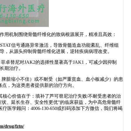
心作用机制围绕骨髓纤维化的致病根源展开，精准且高效：
STAT信号通路异常激活，导致骨髓造血功能紊乱、纤维组
传导，从源头抑制骨髓纤维化进展，逆转疾病病理改变。
卓替尼对JAK2的选择性显著高于JAK1，可减少因抑制
合长期治疗。
脾脏缩小不佳）或不耐受（如严重贫血、血小板减少）的患
痛点，为这类患者提供新的治疗方向。
其核心价值在于：填补了芦可替尼治疗失败/不耐受患者的治
善症状、延长生存、安全性更优”的临床获益，为中高危骨髓纤
学顾问：4006-130-650或扫码添加下方微信，我们将竭
m/drug/fztn/