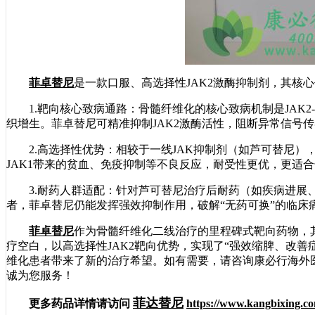
菲卓替尼
是一款口服、高选择性JAK2激酶抑制剂，其核
1.靶向核心致病通路：骨髓纤维化的核心致病机制是JAK2-
织增生。菲卓替尼可精准抑制JAK2激酶活性，阻断异常信号
2.高选择性优势：相较于一线JAK抑制剂（如芦可替尼），菲
JAK1带来的贫血、免疫抑制等不良反应，耐受性更优，更适
3.耐药人群适配：针对芦可替尼治疗后耐药（如疾病进展、
者，菲卓替尼仍能发挥强效抑制作用，破解“无药可换”的临床
菲卓替尼
作为骨髓纤维化二线治疗的里程碑式靶向药物，
疗空白，以高选择性JAK2靶向优势，实现了“强效缩脾、改
维化患者带来了新的治疗希望。如有需要，请咨询康必行海外医疗医
诚为您服务！
菲达替尼
更多药品详情请访问
https://www.kangbixing.co