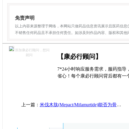
免责声明
以上内容来源整理于网络，本网站只做药品信息资讯展示且医药信息
不销售任何药品且不承担任何责任。如涉及到作品内容、版权和其他
添加康必行顾问，想问
就问
【康必行顾问】
7*24小时响应服务需求，服药指
省心！每个康必行顾问背后都有一
上一篇：
米伐木肽(Mepact/Mifamurtide)能否为骨肉瘤患者带来生存转机?