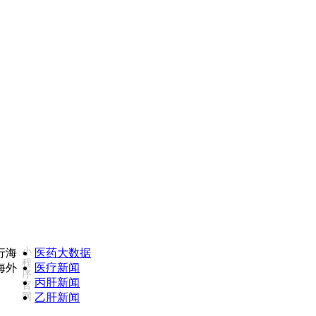
如您对我们服务不满意，欢迎致电监督投诉热线：1850273597
小
医药大数据
程
医疗新闻
序
丙肝新闻
官
网
乙肝新闻