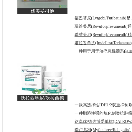
伐美妥司他
(Ezharmia/Valemetostat）
福巴替尼(Lytgob
的用法
瑞维
瑞维
沃拉西地尼/沃拉西德
尼(Voranigo)让患者们
瑞卢戈利(Myfem