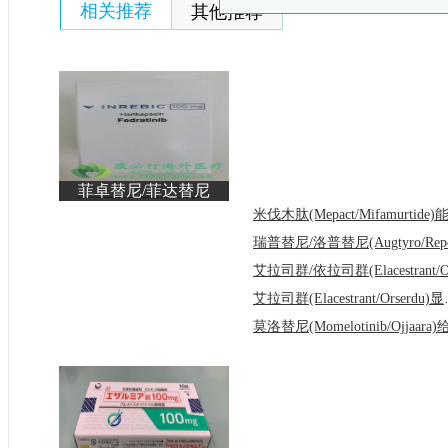
相关推荐
其他推荐
菲卓替尼/菲达替尼
(Fedratinib/Inrebic)为
艾拉司群(Ela