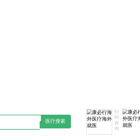
行法律声明告知书
点击阅读：康必行隐私政策告知书
扫
码
医疗搜索
咨
询