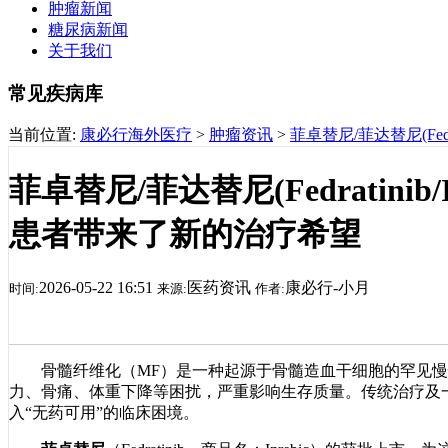
肿瘤新闻
糖尿病新闻
关于我们
常见疾病库
当前位置:
康必行海外医疗
>
肿瘤资讯
>
菲卓替尼/菲达替尼(Fed
菲卓替尼/菲达替尼(Fedratinib
患者带来了新的治疗希望
2026-05-22 16:51
医药资讯
康必行-小月
时间:
来源:
作者:
骨髓纤维化（MF）是一种起源于骨髓造血干细胞的罕见慢
力、骨痛、体重下降等困扰，严重影响生存质量。传统治疗及一
入“无药可用”的临床困境。