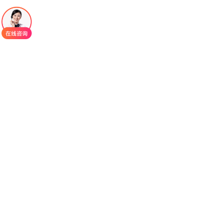
因。
贝组替凡
与HIF-2α结合，在缺氧或VHL蛋白功
能受损的情况下，贝组替凡阻断HIF-2α-HIF-1β相互
作用，导致HIF-2α靶基因的转录和表达减少。体内
实验中，贝祖替凡在小鼠肾细胞癌异种移植模型中
表现出抗肿瘤活性。
.适应症1.冯·希佩尔-林道病（VHL）相关肿瘤：
用于治疗VHL综合征相关的肾细胞癌、中枢神经系
统血管母细胞瘤或胰腺神经内分泌肿瘤，适用于无
需立即手术的患者。晚期肾细胞癌（RCC）：用于
治疗接受过PD-1/PD-L1抑制剂和VEGF-TKI治疗后
的晚期肾细胞癌患者。
贝组替凡
的推荐剂量为
120mg，每日一次口服，直至疾病进展或出现不可
接受的毒性。治疗期间应定期监测血常规和氧饱和
度。若出现不良反应，可根据说明书进行剂量调