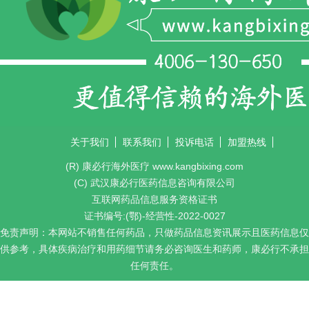
接受
艾德拉尼
治疗的患者中报告了严重过敏反
应，包括过敏性休克。对于既往对艾德拉尼存在严
重过敏反应（包括过敏性休克）病史的患者，禁用
艾德拉尼。对于出现严重过敏反应的患者，永久停
用艾德拉尼，并采取适当的支持措施。
8、中性粒细胞减少症
在接受艾德拉尼与利妥昔单抗联合治疗或未经
关于我们
联系我们
投诉电话
加盟热线
批准的联合方案治疗的患者中，58%的患者出现了3
(R) 康必行海外医疗 www.kangbixing.com
级或4级中性粒细胞减少症。在治疗的前6个月，至
(C) 武汉康必行医药信息咨询有限公司
少每2周监测一次血细胞计数；当中性粒细胞计数低
互联网药品信息服务资格证书
于1.0 Gi/L时，至少每周监测一次患者情况。暂停艾
证书编号:(鄂)-经营性-2022-0027
免责声明：本网站不销售任何药品，只做药品信息资讯展示且医药信息仅
德拉尼治疗直至症状缓解，然后降低剂量恢复治
供参考，具体疾病治疗和用药细节请务必咨询医生和药师，康必行不承担
疗。
任何责任。
9、胚胎-胎儿毒性