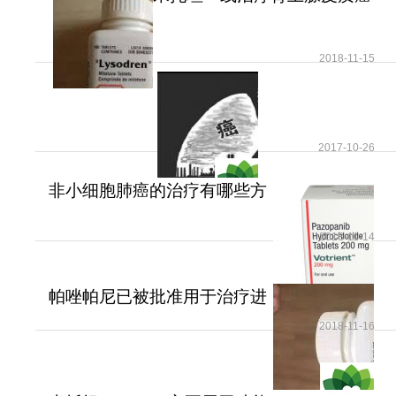
染，则永久停用艾德拉尼。对于有CMV感染史或在
可提高患者无疾病进展
艾德拉尼治疗开始时CMV血清学阳性的患者，建议
2018-11-15
定期进行临床和实验室CMV感染监测。如果CMV
PCR或抗原检测呈阳性，则暂停艾德拉尼治疗，直
至病毒血症消失。如果随后恢复艾德拉尼治疗，则
应至少每月通过PCR或抗原检测监测CMV再激活情
2017-10-26
况。
非小细胞肺癌的治疗有哪些方
5、肠穿孔
法？
接受
艾德拉尼
治疗的患者中出现了致命和严重
2018-11-14
的肠穿孔。穿孔时，部分患者有中度至重度腹泻。
建议患者及时报告任何新发或恶化的腹痛、寒战、
帕唑帕尼已被批准用于治疗进
发热、恶心或呕吐。对于出现肠穿孔的患者，永久
展期软组织肉瘤
2018-11-16
停用艾德拉尼。
6、严重皮肤反应