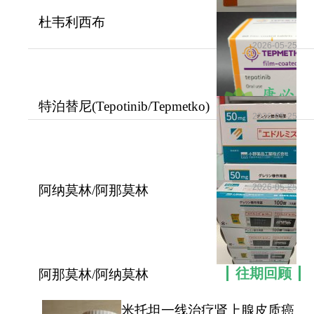
拉尼用药患者，暂停给药直至确定病因。如果确诊
杜韦利西布
为症状性肺炎或组织性肺炎，则开始使用皮质类固
(Duvelisib/Copiktra)能够提高
2026-05-25
醇进行适当治疗，并永久停用艾德拉尼。
慢
4、感染
特泊替尼(Tepotinib/Tepmetko)
在接受
艾德拉尼
与利妥昔单抗联合治疗或未经
2026-05-25
在MET驱动的
批准的联合方案治疗的患者中，48%的患者出现了
致命和（或）严重感染。最常见的感染为肺炎、败
血症和发热性中性粒细胞减少症。在开始艾德拉尼
2026-05-25
治疗前治疗感染。监测接受艾德拉尼治疗患者的感
阿纳莫林/阿那莫林
(Anamorelin)如何帮助癌
染体征和症状，对于3级或以上感染，暂停艾德拉尼
治疗。接受艾德拉尼治疗的患者中，＜1%的患者出
现了严重或致命的耶氏肺孢子菌肺炎（PJP）或巨细
胞病毒（CMV）感染。在艾德拉尼治疗期间提供
往期回顾
阿那莫林/阿纳莫林
PJP预防措施。对于任何级别的疑似PJP感染患者，
(Anamorelin)的适用患者
暂停艾德拉尼治疗；如果确诊为任何级别的PJP感
米托坦一线治疗肾上腺皮质癌