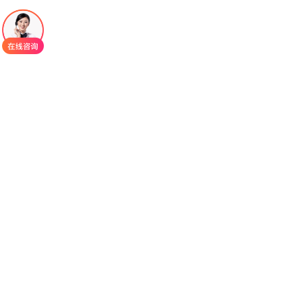
替沃扎尼
(tivozanib、Fotivda)是一款血管内皮细
胞生长因子受体(VEGFR)酪氨酸激酶抑制剂(TKI)，
由日本协和麒麟(Kyowa Kirin)制药公司带头，美国
EUSA制药公司联合研发。2017年8月，首先在欧盟
和EUSA Pharma境内，获批用于治疗晚期肾细胞
癌，随后被FDA批准。替沃扎尼作用机制：血管内
皮细胞生长因子(VEGF)是一种强效促进有丝分裂的
因子，在肿瘤组织的血管生成和血管通透性中具有
关键作用。替沃扎尼能够高效的选择性阻断所有的
VEGFR(总共3种)，并且已证实该药能够在体外阻断
VEGF诱导的各种生化反应及生物学反应，包括：
1.VEGF配体诱导的VEGFR 1、2和3的磷酸化
2.人内皮细胞的增殖
替沃扎尼
通过阻断VEGF诱导的VEGFR活化，