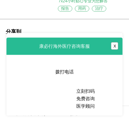
7x24小时贴心专业为您解答
报告
用药
治疗
分享到
康必行海外医疗咨询客服
X
热点推荐
拨打电话
阿达格拉西布
(Adagrasib/Krazati)针对携带K
立刻扫码
免费咨询
2026-05-25
医学顾问
多塔利单抗(dostarlimab)是长
久而艰难的局