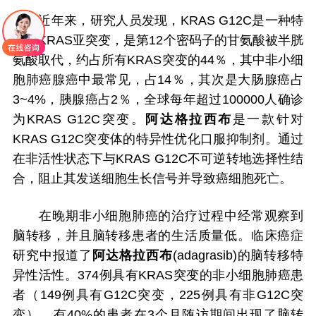
近年来，研究人员发现，KRAS G12C是一种特
定的KRAS亚突变，是第12个密码子的甘氨酸被半胱
氨酸取代，约占所有KRAS突变的44％，其中非小细
胞肺癌腺癌中最常见，占14％，其次是大肠腺癌占
3~4%，胰腺癌占2％，全球每年超过100000人确诊
为KRAS G12C突变。
阿达格拉西布
是一款针对
KRAS G12C突变体的特异性优化口服抑制剂。通过
在非活性状态下与KRAS G12C不可逆转地选择性结
合，阻止其发送细胞生长信号并导致癌细胞死亡。
在晚期非小细胞肺癌的治疗过程中经常观察到
脑转移，并且脑转移患者的生活质量低。临床癌症
研究中报道了
阿达格拉西布
(adagrasib)的脑转移特
异性活性。374例具有KRAS突变的非小细胞肺癌患
者（149例具有G12C突变，225例具有非G12C突
变），有40%的患者在3个月随访期间出现了脑转