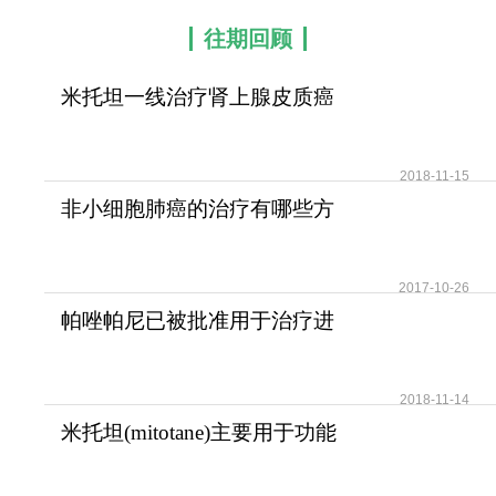
往期回顾
米托坦一线治疗肾上腺皮质癌
可提高患者无疾病进展
2018-11-15
非小细胞肺癌的治疗有哪些方
法？
2017-10-26
帕唑帕尼已被批准用于治疗进
展期软组织肉瘤
2018-11-14
米托坦(mitotane)主要用于功能
性和无功能性肾上腺