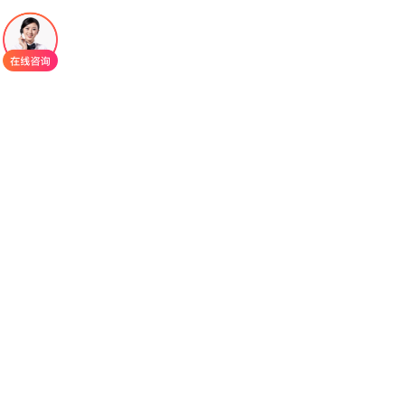
展，然而可用的治疗方案仍然有限，临床上难以实
现有效的治疗。数据显示，约有50%的复发/难治性
弥漫性大B细胞淋巴瘤（R/R DLBCL）患者仍缺乏有
效的治疗方案。
希维奥®是全球首个全新机制的口服选择性核输
出蛋白（XPO1）抑制剂，具有“全新机制、协同增
效、快速起效、持久缓解”四大特点。
通过抑制核输出蛋白XPO1，
希维奥
®可促使肿
瘤抑制蛋白和其他生长调节蛋白的核内储存和活
化，并下调细胞浆内多种致癌蛋白水平。
希维奥
®发
挥抗肿瘤作用机制的三条通路为：1）使抑癌蛋白在
细胞核中明显聚集，再激活发挥抗肿瘤作用；2）使
致癌基因mRNA滞留在细胞核，降低胞浆内致癌蛋
白水平；3）激活糖皮质激素受体（GR）通路，恢
复激素敏感性。基于其独特的作用机制，希维奥®在