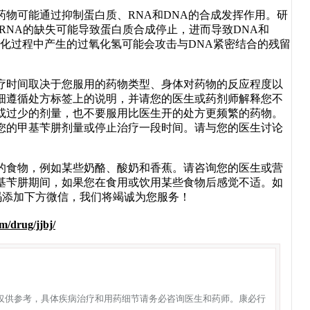
物可能通过抑制蛋白质、RNA和DNA的合成发挥作用。研
-RNA的缺失可能导致蛋白质合成停止，进而导致DNA和
氧化过程中产生的过氧化氢可能会攻击与DNA紧密结合的残留
疗时间取决于您服用的药物类型、身体对药物的反应程度以
细遵循处方标签上的说明，并请您的医生或药剂师解释您不
或过少的剂量，也不要服用比医生开的处方更频繁的药物。
您的甲基苄肼剂量或停止治疗一段时间。请与您的医生讨论
的食物，例如某些奶酪、酸奶和香蕉。请咨询您的医生或营
基苄肼期间，如果您在食用或饮用某些食物后感觉不适。如
或扫码添加下方微信，我们将竭诚为您服务！
m/drug/jjbj/
仅供参考，具体疾病治疗和用药细节请务必咨询医生和药师。康必行