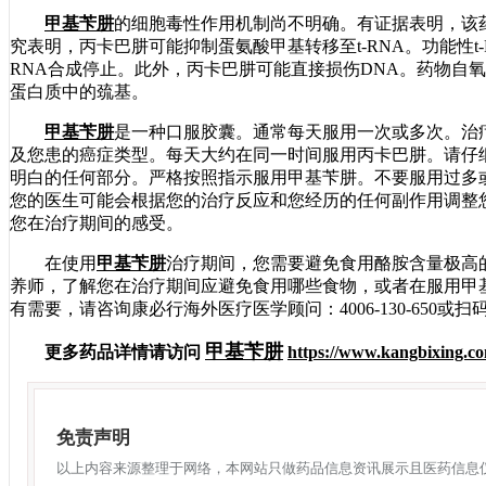
甲基苄肼
的细胞毒性作用机制尚不明确。有证据表明，该药
究表明，丙卡巴肼可能抑制蛋氨酸甲基转移至t-RNA。功能性t
RNA合成停止。此外，丙卡巴肼可能直接损伤DNA。药物自
蛋白质中的巯基。
甲基苄肼
是一种口服胶囊。通常每天服用一次或多次。治
及您患的癌症类型。每天大约在同一时间服用丙卡巴肼。请仔
明白的任何部分。严格按照指示服用甲基苄肼。不要服用过多
您的医生可能会根据您的治疗反应和您经历的任何副作用调整
您在治疗期间的感受。
在使用
甲基苄肼
治疗期间，您需要避免食用酪胺含量极高
养师，了解您在治疗期间应避免食用哪些食物，或者在服用甲
有需要，请咨询康必行海外医疗医学顾问：4006-130-650
甲基苄肼
更多药品详情请访问
https://www.kangbixing.co
免责声明
以上内容来源整理于网络，本网站只做药品信息资讯展示且医药信息