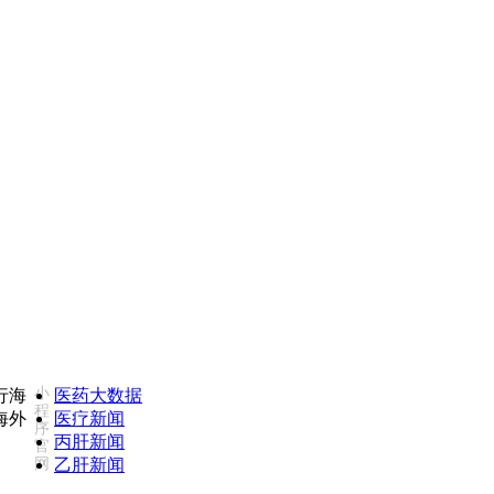
如您对我们服务不满意，欢迎致电监督投诉热线：18502735975
小
医药大数据
程
医疗新闻
序
丙肝新闻
官
网
乙肝新闻