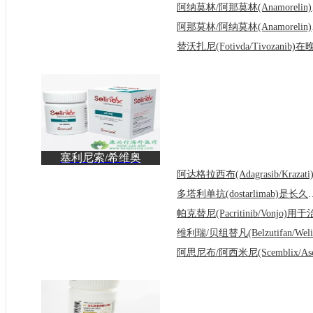
阿纳莫
阿那莫
塞利尼索/希维奥
(Selinexor/Xpovio)治疗
多
多塔利单抗(dostarl