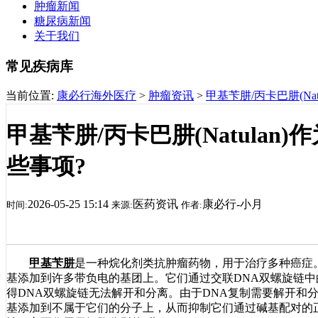
肿瘤新闻
糖尿病新闻
关于我们
常见疾病库
当前位置:
康必行海外医疗
>
肿瘤资讯
>
甲基苄肼/丙卡巴肼(Na
甲基苄肼/丙卡巴肼(Natula
些事项?
2026-05-25 15:14
医药资讯
康必行-小月
时间:
来源:
作者:
甲基苄肼
是一种烷化剂类抗肿瘤药物，用于治疗多种癌症
基添加到许多带负电的基团上。它们通过交联DNA双螺旋链中
得DNA双螺旋链无法解开和分离。由于DNA复制需要解开和
基添加到不属于它们的分子上，从而抑制它们通过碱基配对的