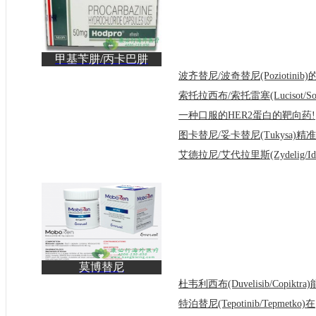
甲基苄肼/丙卡巴肼
(Natulan)作为化疗口服
药
一
莫博替尼
(Exkivity/Mobocertinib)
的安全性
特泊