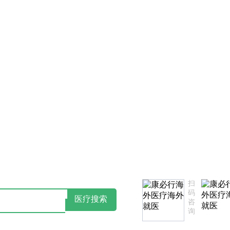
法律声明告知书
点击阅读：康必行隐私政策告知书
扫
码
医疗搜索
咨
询