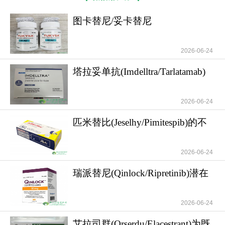
图卡替尼/妥卡替尼
(Tukysa/Tucatinib)的用
图卡替尼
服药方式1.推荐剂量：每次300mg，每
日2次（间隔约12小时）。2.服用方法：口服，可与
2026-06-24
食物同服或空腹服用，整片用水吞服，不可咀嚼、
塔拉妥单抗(Imdelltra/Tarlatamab)
压碎或掰开。3.漏服处理：若距离下一次服药时间＜
为复发/
6小时，跳过漏服剂量，按原计划服用下一次剂量，
2026-06-24
不可双倍补服。4.剂量调整：出现不良反应时可能需
暂停用药或降低剂量（如降至200mg每日2次，再不
匹米替比(Jeselhy/Pimitespib)的不
耐受可降至150mg每日2次），具体需遵医嘱。
良反应以
2026-06-24
图卡替尼
副作用处理方式1.常见副作用（发生率
≥20%）及处理腹泻：轻度腹泻可清淡饮食、补充水
瑞派替尼(Qinlock/Ripretinib)潜在
分；中度及以上需遵医嘱使用止泻药（如洛哌丁
的不良反
胺），严重时可能需暂停用药或调整剂量。恶心/呕
2026-06-24
吐：少食多餐，避免油腻食物，必要时服用止吐药
艾拉司群(Orserdu/Elacestrant)为既
（如昂丹司琼）。疲劳：注意休息，避免过度劳