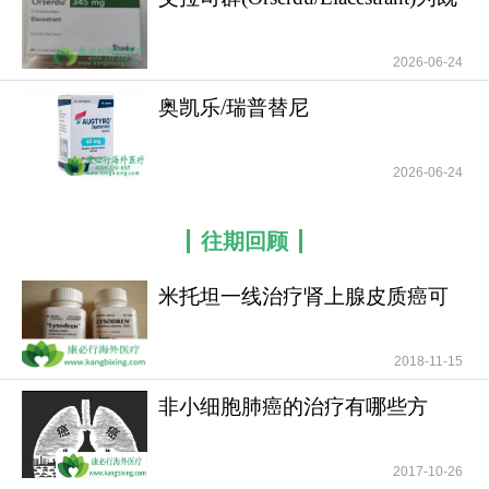
往接受
累，适当轻度活动（如散步）改善精力。手足综合
征：保持手足皮肤湿润，避免摩擦/高温刺激，可外
2026-06-24
用保湿霜，严重时遵医嘱调整剂量。
奥凯乐/瑞普替尼
2.严重副作用（需立即就医）肝毒性：定期监测
(Augtyro/Repotrectinib)在
肝功能（ALT、AST、胆红素），若出现黄疸、尿色
2026-06-24
加深、腹痛等症状，立即就医，可能需停药并接受
保肝治疗。严重腹泻（伴脱水/电解质紊乱）：及时
往期回顾
补液，纠正电解质，遵医嘱调整用药。过敏反应：
若出现皮疹、瘙痒、呼吸困难等，立即停药并就
米托坦一线治疗肾上腺皮质癌可
医。如有需要，请咨询康必行海外医疗医学顾问：
提高患者无疾病进展
4006-130-650或扫码添加下方微信，我们将竭诚为
2018-11-15
您服务！
非小细胞肺癌的治疗有哪些方
更多药品详情请访问
图卡替尼
法？
https://www.kangbixing.com/drug/tukatini/
2017-10-26