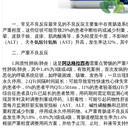
一、常见不良反应最常见的不良反应主要集中在胃肠道系统，
严重程度，这些症状可能导致29%的患者中断给药或减少剂量
晕、皮肤干燥、皮疹、肌肉酸痛等，多为轻度至中度，不影响
（ALT）、天冬氨酸转氨酶（AST）升高，发生率达32%，其中
二、严重不良反应
1.间质性肺病/肺炎：这是
阿达格拉西布
需重点警惕的严重
性肺病/肺炎，其中1.4%为3级或4级，有致死案例，首次发
恶化的呼吸系统症状，如呼吸困难、咳嗽、发热等，一旦出现
永久停用。2.QTc间隔时间延长：可能导致室性快速性心律
的患者中，6%的患者平均QTc≥501ms，11%的患者较基线QT
综合征患者及QTc已延长的患者禁用，用药期间需定期监测心
现异常时及时调整剂量或停药。3.肝毒性：可能引起药物性肝
需每月监测肝脏实验室指标（AST、ALT、碱性磷酸酶和总
重程度减少剂量、停用或永久停用药物。4.严重胃肠道不良反
血发生率为3.8%，0.8%为3级或4级，胃肠道梗阻发生率为1.
根据严重程度调整用药方案，并给予止泻、止吐、补液等支持