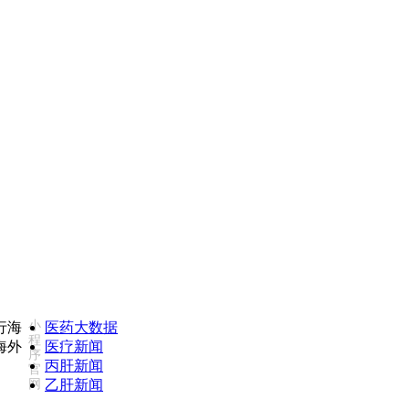
如您对我们服务不满意，欢迎致电监督投诉热线：18502735975(同微信
小
医药大数据
程
医疗新闻
序
丙肝新闻
官
网
乙肝新闻