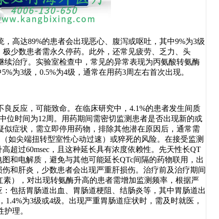
高达89%的患者会出现恶心、腹泻或呕吐，其中9%为3级
，极少数患者需永久停药。此外，还常见疲劳、乏力、头
继续治疗。实验室检查中，常见的异常表现为丙氨酸转氨酶
5%为3级，0.5%为4级，通常在用药3周左右首次出现。
不良反应，可能致命。在临床研究中，4.1%的患者发生间质
病的中位时间为12周。用药期间需密切监测患者是否出现新的或
疑似症状，需立即停用药物，排除其他潜在原因后，通常需
失常（如尖端扭转型室性心动过速）或猝死的风险。在接受监测
c升高超过60msec，且这种延长具有浓度依赖性。先天性长QT
电图和电解质，避免与其他可能延长QTc间隔的药物联用，出
损伤和肝炎，少数患者会出现严重肝损伤。治疗前及治疗期间
胆红素），对出现转氨酶升高的患者需增加监测频率，根据严
应：包括胃肠道出血、胃肠道梗阻、结肠炎等，其中胃肠道出
6%，1.4%为3级或4级。出现严重胃肠道症状时，需及时就医，
性护理。