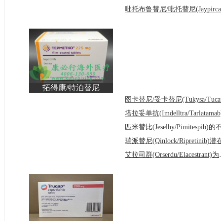
拓得康/特泊替尼
(Tepmetko/Tepotinib)的
用
艾拉司群(Ors