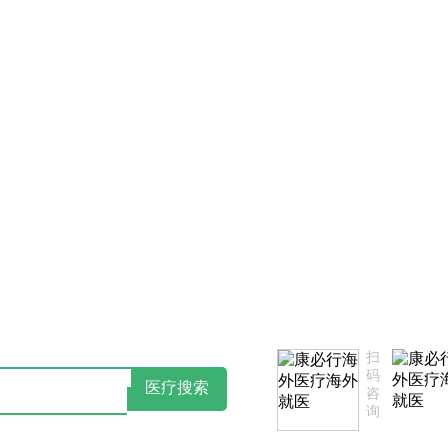
告知书
点击阅读：康必行隐私政策告知书
扫
码
医疗搜索
咨
询