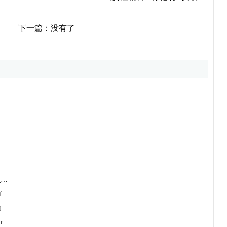
下一篇：没有了
阿达格拉西布(Krazati/Adagrasib)填补了难
厄达替尼(LuciErda/Balversa/erdafitinib)
贝组替凡(belzutifan/Welireg)成为晚期肾细
捷帕力/吡托布鲁替尼(Jaypirca/pirtobrutin