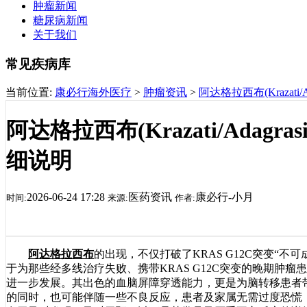
肿瘤新闻
糖尿病新闻
关于我们
常见疾病库
当前位置:
康必行海外医疗
>
肿瘤资讯
>
阿达格拉西布(Krazat
阿达格拉西布(Krazati/Adag
细说明
2026-06-24 17:28
医药资讯
康必行-小月
时间:
来源:
作者:
阿达格拉西布
的出现，不仅打破了KRAS G12C突变“
于为那些经多线治疗失败、携带KRAS G12C突变的晚期肿
进一步发展。其出色的血脑屏障穿透能力，更是为脑转移患者
的同时，也可能伴随一些不良反应，患者及家属无需过度恐慌