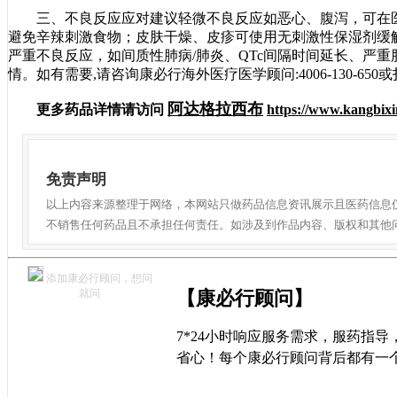
三、不良反应应对建议轻微不良反应如恶心、腹泻，可在医
避免辛辣刺激食物；皮肤干燥、皮疹可使用无刺激性保湿剂缓
严重不良反应，如间质性肺病/肺炎、QTc间隔时间延长、严
情。如有需要,请咨询康必行海外医疗医学顾问:4006-130-65
阿达格拉西布
更多药品详情请访问
https://www.kangbix
免责声明
以上内容来源整理于网络，本网站只做药品信息资讯展示且医药信息
不销售任何药品且不承担任何责任。如涉及到作品内容、版权和其他
添加康必行顾问，想问
就问
【康必行顾问】
7*24小时响应服务需求，服药指
省心！每个康必行顾问背后都有一