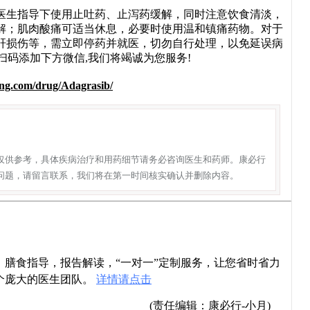
生指导下使用止吐药、止泻药缓解，同时注意饮食清淡，
解；肌肉酸痛可适当休息，必要时使用温和镇痛药物。对于
重肝损伤等，需立即停药并就医，切勿自行处理，以免延误病
0或扫码添加下方微信,我们将竭诚为您服务!
ing.com/drug/Adagrasib/
仅供参考，具体疾病治疗和用药细节请务必咨询医生和药师。康必行
问题，请留言联系，我们将在第一时间核实确认并删除内容。
导，膳食指导，报告解读，“一对一”定制服务，让您省时省力
个庞大的医生团队。
详情请点击
(责任编辑：康必行-小月)