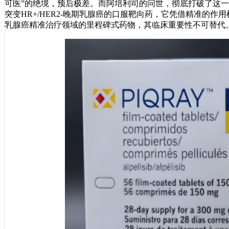
可医”的绝境，预后极差。而阿培利司的问世，彻底打破了这一
突变HR+/HER2-晚期乳腺癌的口服靶向药，它凭借精准的
乳腺癌精准治疗领域的里程碑式药物，其临床重要性不可替代