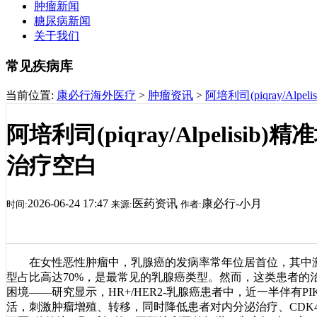
肿瘤新闻
糖尿病新闻
关于我们
常见疾病库
当前位置:
康必行海外医疗
>
肿瘤资讯
>
阿培利司(piqray/Al
阿培利司(piqray/Alpelisi
治疗空白
2026-06-24 17:47
医药资讯
康必行-小月
时间:
来源:
作者:
在女性恶性肿瘤中，乳腺癌的发病率常年位居首位，其中激素受
型占比高达70%，是最常见的乳腺癌类型。然而，这类患者的治
困境——研究显示，HR+/HER2-乳腺癌患者中，近一半伴有PIK
活，刺激肿瘤增殖、转移，同时降低患者对内分泌治疗、CDK4