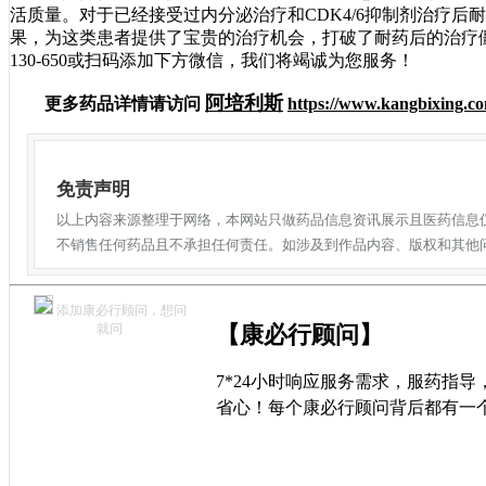
活质量。对于已经接受过内分泌治疗和CDK4/6抑制剂治疗
果，为这类患者提供了宝贵的治疗机会，打破了耐药后的治疗僵
130-650或扫码添加下方微信，我们将竭诚为您服务！
阿培利斯
更多药品详情请访问
https://www.kangbixing.co
免责声明
以上内容来源整理于网络，本网站只做药品信息资讯展示且医药信息
不销售任何药品且不承担任何责任。如涉及到作品内容、版权和其他
添加康必行顾问，想问
就问
【康必行顾问】
7*24小时响应服务需求，服药指
省心！每个康必行顾问背后都有一