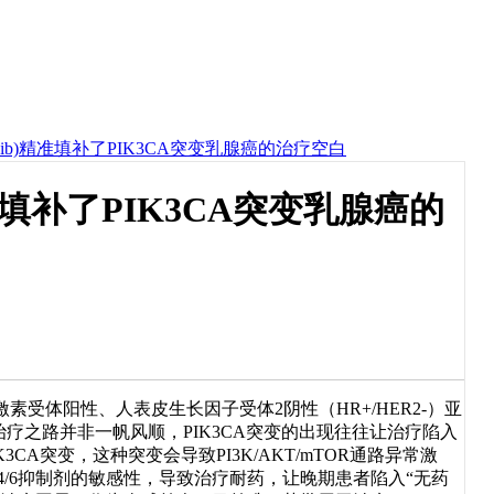
pelisib)精准填补了PIK3CA突变乳腺癌的治疗空白
b)精准填补了PIK3CA突变乳腺癌的
体阳性、人表皮生长因子受体2阴性（HR+/HER2-）亚
疗之路并非一帆风顺，PIK3CA突变的出现往往让治疗陷入
3CA突变，这种突变会导致PI3K/AKT/mTOR通路异常激
/6抑制剂的敏感性，导致治疗耐药，让晚期患者陷入“无药