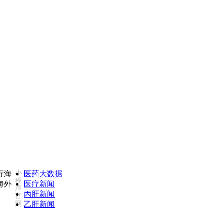
对我们服务不满意，欢迎致电监督投诉热线：18502735975(同微信)
小
医药大数据
程
医疗新闻
序
丙肝新闻
官
网
乙肝新闻