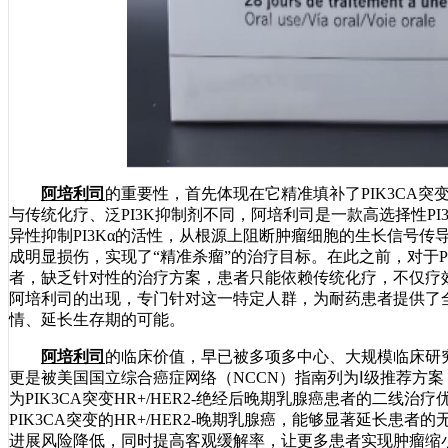
阿培利司
的重要性，首先体现在它精准填补了PIK3CA
与传统化疗、泛PI3K抑制剂不同，阿培利司是一款高选择性PI
异性抑制PI3Kα的活性，从根源上阻断肿瘤细胞的生长信号
成明显损伤，实现了“精准杀瘤”的治疗目标。在此之前，对于PIK
者，缺乏针对性的治疗方案，患者只能依赖传统化疗，不仅疗
阿培利司的出现，专门针对这一特定人群，为耐药患者提供了
情、延长生存期的可能。
阿培利司
的临床价值，早已被多项多中心、大规模临床研
更是被美国国立综合癌症网络（NCCN）指南列为Ⅰ级推荐方
为PIK3CA突变HR+/HER2-绝经后晚期乳腺癌患者的二
PIK3CA突变的HR+/HER2-晚期乳腺癌，能够显著延长
进展风险降低，同时提高客观缓解率，让更多患者实现肿瘤缩