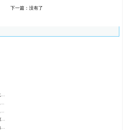
下一篇：没有了
莫洛替尼(Momelotinib/Ojjaara)在临床中需
阿达格拉西布(Krazati/Adagrasib)的常见及
阿达格拉西布(Krazati/Adagrasib)填补了难
厄达替尼(LuciErda/Balversa/erdafitinib)
贝组替凡(belzutifan/Welireg)成为晚期肾细