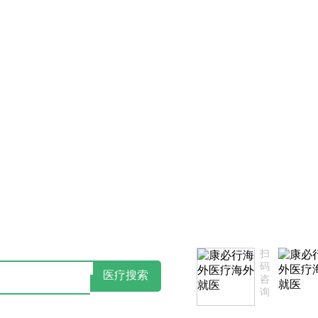
书
点击阅读：康必行隐私政策告知书
如您
扫
码
医疗搜索
咨
询