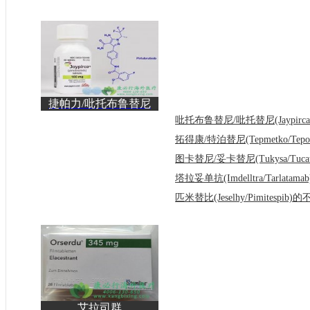
捷帕力/吡托布鲁替尼
(Jaypirca/pirtobrutin
艾拉司群