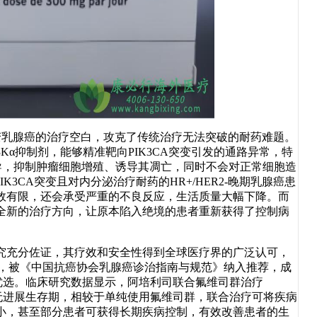
突变乳腺癌的治疗空白，攻克了传统治疗无法突破的耐药难题。
3Kα抑制剂，能够精准靶向PIK3CA突变引发的通路异常，特
传导，抑制肿瘤细胞增殖、诱导其凋亡，同时不会对正常细胞造
3CA突变且对内分泌治疗耐药的HR+/HER2-晚期乳腺癌患
效有限，还会承受严重的不良反应，生活质量大幅下降。而
全新的治疗方向，让原本陷入绝境的患者重新获得了控制病
究充分佐证，其疗效和安全性得到全球医疗界的广泛认可，
案，被《中国抗癌协会乳腺癌诊治指南与规范》纳入推荐，成
线治疗优选。临床研究数据显示，阿培利司联合氟维司群治疗
患者的无进展生存期，相较于单纯使用氟维司群，联合治疗可将疾病
小，甚至部分患者可获得长期疾病控制，有效改善患者的生