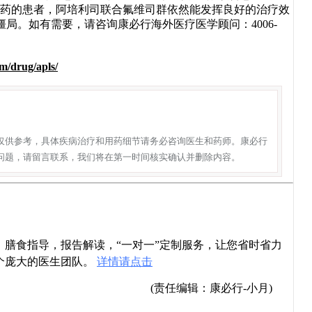
后耐药的患者，阿培利司联合氟维司群依然能发挥良好的治疗效
局。如有需要，请咨询康必行海外医疗医学顾问：4006-
m/drug/apls/
仅供参考，具体疾病治疗和用药细节请务必咨询医生和药师。康必行
问题，请留言联系，我们将在第一时间核实确认并删除内容。
导，膳食指导，报告解读，“一对一”定制服务，让您省时省力
个庞大的医生团队。
详情请点击
(责任编辑：康必行-小月)