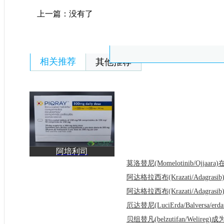
上一篇：没有了
相关推荐
其他推荐
阿培利司
(piqray/Alpelisib)精准填
补了PIK3