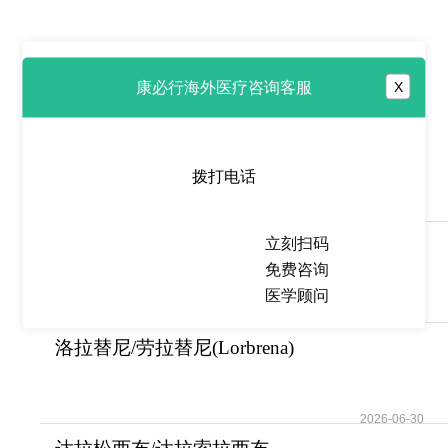
康必行海外医疗咨询客服
X
热点推荐
卡博替尼
(Cometriq/Cabozantinib)为何被
拨打电话
称
2026-06-30
立刻扫码
考比替尼(Cotellic/Cobimetinib)
免费咨询
为特定类型
医学顾问
2026-06-30
洛拉替尼/劳拉替尼(Lorbrena)
用于治疗ALK阳
2026-06-30