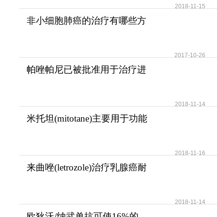
2018-11-15
非小细胞肺癌的治疗有哪些方
法？
2017-10-26
帕唑帕尼已被批准用于治疗进
展期软组织肉瘤
2018-11-14
米托坦(mitotane)主要用于功能
性和无功能性肾上腺
2018-11-16
来曲唑(letrozole)治疗乳腺癌耐
受性好安全性高
2018-11-14
欧狄沃/纳武单抗可使16%的