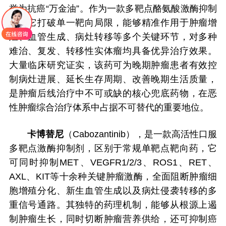
誉为抗癌“万金油”。作为一款多靶点酪氨酸激酶抑制
剂，它打破单一靶向局限，能够精准作用于肿瘤增
殖、血管生成、病灶转移等多个关键环节，对多种
难治、复发、转移性实体瘤均具备优异治疗效果。
大量临床研究证实，该药可为晚期肿瘤患者有效控
制病灶进展、延长生存周期、改善晚期生活质量，
是肿瘤后线治疗中不可或缺的核心兜底药物，在恶
性肿瘤综合治疗体系中占据不可替代的重要地位。
卡博替尼
（Cabozantinib），是一款高活性口服
多靶点激酶抑制剂，区别于常规单靶点靶向药，它
可同时抑制MET、VEGFR1/2/3、ROS1、RET、
AXL、KIT等十余种关键肿瘤激酶，全面阻断肿瘤细
胞增殖分化、新生血管生成以及病灶侵袭转移的多
重信号通路。其独特的药理机制，能够从根源上遏
制肿瘤生长，同时切断肿瘤营养供给，还可抑制癌