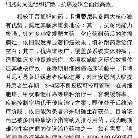
细胞向周边组织扩散，抗癌逻辑全面且高效。
相较于普通靶向药，
卡博替尼
具备两大核心独
有优势，奠定其临床重要地位：其一，抗耐药能力
极强，针对多种常规靶向药、化疗药耐药后的肿瘤
病灶，依旧能发挥显著抑瘤效果，填补耐药后治疗
空白；其二，抗癌谱极广，覆盖多系统实体肿瘤，
适配临床多种疑难癌症。多项权威临床研究数据佐
证其硬核疗效：在晚期肝细胞癌临床试验中，卡博
替尼可显著延缓患者疾病进展，对比安慰剂大幅提
升患者生存期，3~4级不良反应可控可管理；在肾细
胞癌、甲状腺髓样癌等癌种治疗中，客观缓解率、
疾病控制率均优于传统治疗方案，即便处于后线治
疗阶段，依旧能为患者带来明确生存获益。目前该
药已被多国肿瘤诊疗指南纳入推荐用药，成为晚期
难治性实体瘤的优选治疗药物之一。如有需要，请
咨询康必行海外医疗医学顾问：4006-130-650或扫