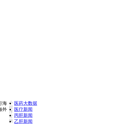
我们服务不满意，欢迎致电监督投诉热线：18502735975(同微信)
小
医药大数据
程
医疗新闻
序
丙肝新闻
官
网
乙肝新闻