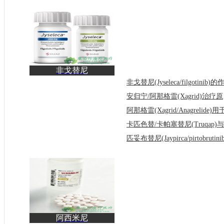
非戈替尼
(Jyseleca/filgotinib)在服
药过程
安归宁
阿西米尼