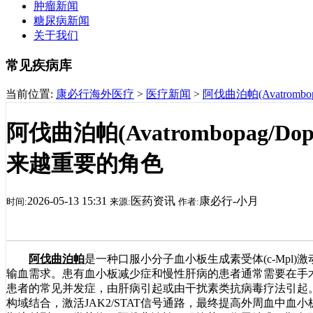
肿瘤新闻
糖尿病新闻
关于我们
常见疾病库
当前位置:
康必行海外医疗
>
医疗新闻
>
阿伐曲泊帕(Avatrom
阿伐曲泊帕(Avatrombopag/D
来越重要的角色
2026-05-13 15:31
医药资讯
康必行-小月
时间:
来源:
作者:
阿伐曲泊帕
是一种口服小分子血小板生成素受体(c-Mpl
输血需求。患有血小板减少症和慢性肝病的患者通常需要在手
患者的常见并发症，由肝病引起或由干扰素类抗病毒疗法引起。
构域结合，激活JAK2/STAT信号通路，最终提高外周血中血