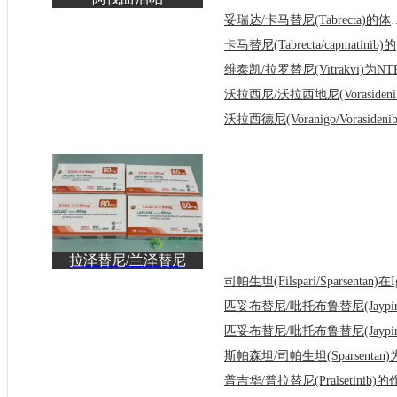
(Avatrombopag/Doptelet)
妥瑞达/卡马替尼(Tab
在血液
卡马
拉泽替尼/兰泽替尼
(Lazertinib)在治疗带有
E