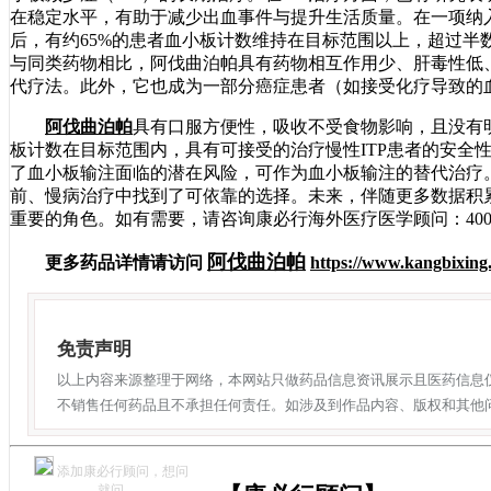
在稳定水平，有助于减少出血事件与提升生活质量。在一项纳入4
后，有约65%的患者血小板计数维持在目标范围以上，超过半
与同类药物相比，阿伐曲泊帕具有药物相互作用少、肝毒性低、
代疗法。此外，它也成为一部分癌症患者（如接受化疗导致的
阿伐曲泊帕
具有口服方便性，吸收不受食物影响，且没有
板计数在目标范围内，具有可接受的治疗慢性ITP患者的安全
了血小板输注面临的潜在风险，可作为血小板输注的替代治疗
前、慢病治疗中找到了可依靠的选择。未来，伴随更多数据积
重要的角色。如有需要，请咨询康必行海外医疗医学顾问：4006
阿伐曲泊帕
更多药品详情请访问
https://www.kangbixing
免责声明
以上内容来源整理于网络，本网站只做药品信息资讯展示且医药信息
不销售任何药品且不承担任何责任。如涉及到作品内容、版权和其他
添加康必行顾问，想问
就问