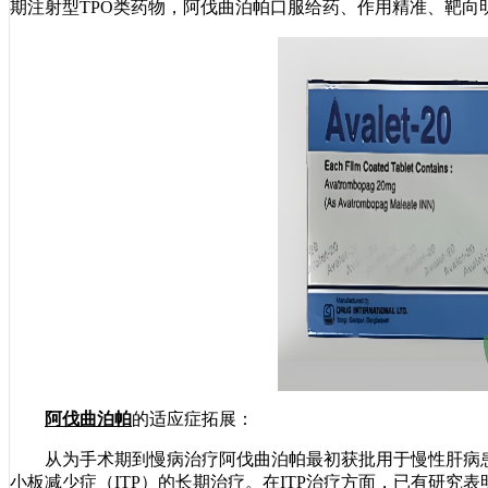
期注射型TPO类药物，阿伐曲泊帕口服给药、作用精准、靶向
阿伐曲泊帕
的适应症拓展：
从为手术期到慢病治疗阿伐曲泊帕最初获批用于慢性肝病患
小板减少症（ITP）的长期治疗。在ITP治疗方面，已有研究