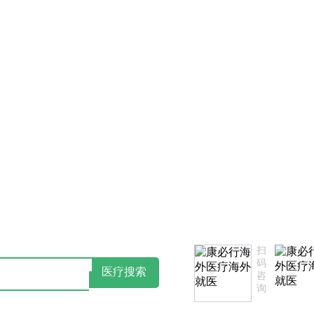
点击阅读：康必行隐私政策告知书
如您对
扫
码
医疗搜索
咨
询