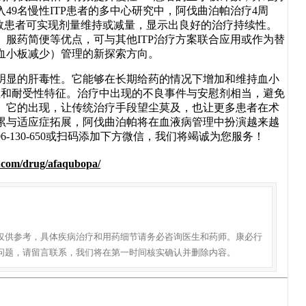
9名慢性ITP患者的多中心研究中，阿伐曲泊帕治疗4周
数患者可实现剂量维持或减量，显示出良好的治疗持续性。
服药简便等优点，可与其他ITP治疗方案联合应用或作为替
血小板减少）管理的新探索方向。
明显的肝毒性。它能够在长期给药的情况下增加和维持血小
性和耐受性特征。治疗中出现的不良事件与安慰剂相当，避免
。它的出现，让传统治疗手段望尘莫及，也让更多患者在术
累与适应症拓展，阿伐曲泊帕将在血液病管理中扮演越来越
-130-650或扫码添加下方微信，我们将竭诚为您服务！
.com/drug/afaqubopa/
仅供参考，具体疾病治疗和用药细节请务必咨询医生和药师。康必行
问题，请留言联系，我们将在第一时间核实确认并删除内容。