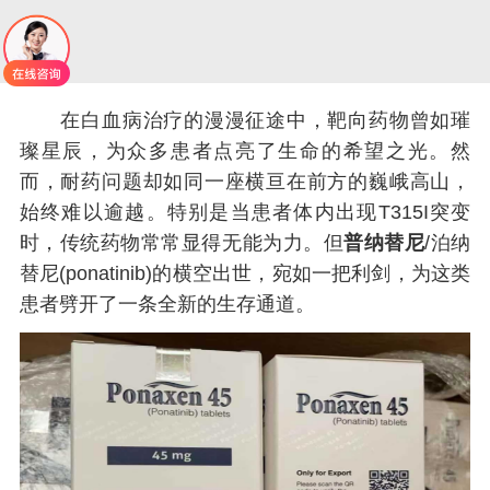
在白血病治疗的漫漫征途中，靶向药物曾如璀
璨星辰，为众多患者点亮了生命的希望之光。然
而，耐药问题却如同一座横亘在前方的巍峨高山，
始终难以逾越。特别是当患者体内出现T315I突变
时，传统药物常常显得无能为力。但
普纳替尼
/泊纳
替尼(ponatinib)的横空出世，宛如一把利剑，为这类
患者劈开了一条全新的生存通道。