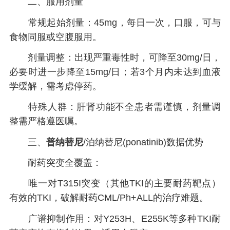
二、服用剂量
常规起始剂量：45mg，每日一次，口服，可与
食物同服或空腹服用。
剂量调整：出现严重毒性时，可降至30mg/日，
必要时进一步降至15mg/日；若3个月内未达到血液
学缓解，需考虑停药。
特殊人群：肝肾功能不全患者需谨慎，剂量调
整需严格遵医嘱。
三、
普纳替尼
/泊纳替尼(ponatinib)
数据优势
耐药突变全覆盖：
唯一对T315I突变（其他TKI的主要耐药靶点）
有效的TKI，破解耐药CML/Ph+ALL的治疗难题。
广谱抑制作用：对Y253H、E255K等多种TKI耐