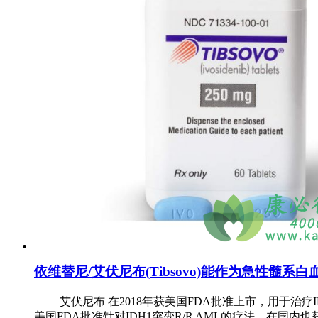
依维替尼/艾伏尼布(Tibsovo)能作为急性髓
艾伏尼布 在2018年获美国FDA批准上市，用于治疗ID
美国FDA批准针对IDH1突变R/R AML的疗法，在