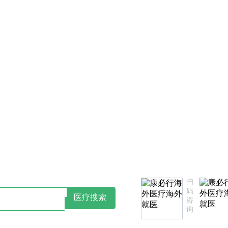
服务不满意，欢迎致电监督投诉热线：18502735975(同微信)
扫
码
医疗搜索
咨
询