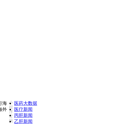
康必行海外医疗医药大数据全新更新上线，7x24小时一对一专业客服
小
医药大数据
程
医疗新闻
序
丙肝新闻
官
网
乙肝新闻