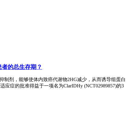
癌患者的总生存期？
效口服抑制剂，能够使体内致癌代谢物2HG减少，从而诱导组蛋白
准得益于一项名为ClarIDHy (NCT02989857)的3