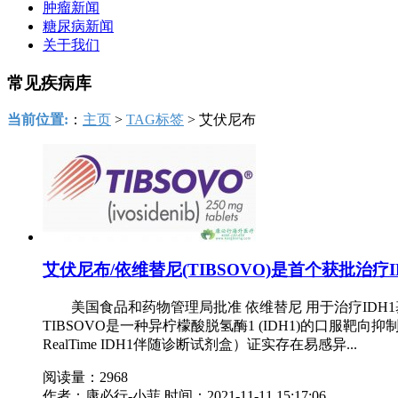
肿瘤新闻
糖尿病新闻
关于我们
常见疾病库
当前位置:
：
主页
>
TAG标签
> 艾伏尼布
艾伏尼布/依维替尼(TIBSOVO)是首个获批治
美国食品和药物管理局批准 依维替尼 用于治疗IDH1
TIBSOVO是一种异柠檬酸脱氢酶1 (IDH1)的口服
RealTime IDH1伴随诊断试剂盒）证实存在易感异...
阅读量：2968
作者：康必行-小菲
时间：2021-11-11 15:17:06