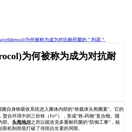
ja/cefiderocol)为何被称为成为对抗耐药菌的＂利器＂
iderocol)为何被称为成为对抗耐
细菌自身铁吸收系统进入菌体内部的"铁载体头孢菌素"。它的
合环境中的三价铁（Fe³⁺），形成"铁-药物"复合物。随
内部。
头孢地尔
之所以能攻克多重耐药菌的“防御工事”，核
创新机制彻底打破了传统抗生素的局限。