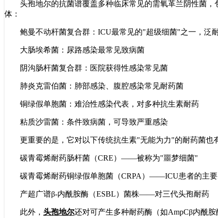
头孢地尔的抗菌谱覆盖多种临床常见的需氧革兰阴性菌，包
体：
鲍曼不动杆菌复合群：ICU最常见的"超级细菌"之一，泛
大肠埃希菌：尿路感染最常见致病菌
阴沟肠杆菌复合群：医院获得性感染常见菌
肺炎克雷伯菌：肺部感染、腹腔感染常见耐药菌
铜绿假单胞菌：难治性感染代表，对多种抗生素耐药
粘质沙雷菌：条件致病菌，可导致严重感染
更重要的是，它对以下传统抗生素"无能为力"的耐药菌也
碳青霉烯耐药肠杆菌（CRE）——被称为"噩梦细菌"
碳青霉烯耐药铜绿假单胞菌（CRPA）——ICU患者的主
产超广谱β-内酰胺酶（ESBL）菌株——对三代头孢耐药
此外，
头孢地尔
还对可产生多种耐药酶（如AmpCβ内酰