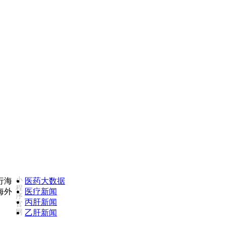
康必行海外医疗医药大数据全新更新上线，7x24小时一对一专业客服
小
医药大数据
程
医疗新闻
序
丙肝新闻
官
网
乙肝新闻