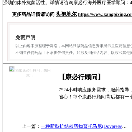
强劲的体外抗菌活性。详情请咨询康必行海外医疗医学顾问：400
头孢地尔
更多药品详情请访问
https://www.kangbixing.co
免责声明
以上内容来源整理于网络，本网站只做药品信息资讯展示且医药信息
不销售任何药品且不承担任何责任。如涉及到作品内容、版权和其他
添加康必行顾问，想问
就问
【康必行顾问】
7*24小时响应服务需求，服药指
省心！每个康必行顾问背后都有一
上一篇：
一种新型抗结核药物普托马尼(Dovprela/Pretomanid)的作用机制与特点介绍