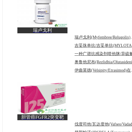
瑞卢戈利
(Myfembree/Relugolix)
瑞卢戈利(Myfem
一种子宫肌
吉
伊曲莫德(Vel
胆管癌FGFR2突变靶
向药英菲格拉替尼
(Trusel