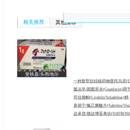
相关推荐
其他推荐
斐铁嘉/头孢地尔
(Fetroja/cefiderocol)为何
司拉德帕(Livde