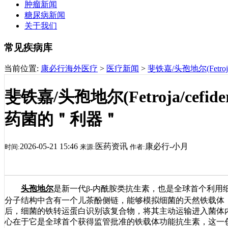
肿瘤新闻
糖尿病新闻
关于我们
常见疾病库
当前位置:
康必行海外医疗
>
医疗新闻
>
斐铁嘉/头孢地尔(Fetro
斐铁嘉/头孢地尔(Fetroja/cef
药菌的＂利器＂
2026-05-21 15:46
医药资讯
康必行-小月
时间:
来源:
作者:
头孢地尔
是新一代β-内酰胺类抗生素，也是全球首个利用
分子结构中含有一个儿茶酚侧链，能够模拟细菌的天然铁载体，螯
后，细菌的铁转运蛋白识别该复合物，将其主动运输进入菌体
心在于它是全球首个获得监管批准的铁载体功能抗生素，这一