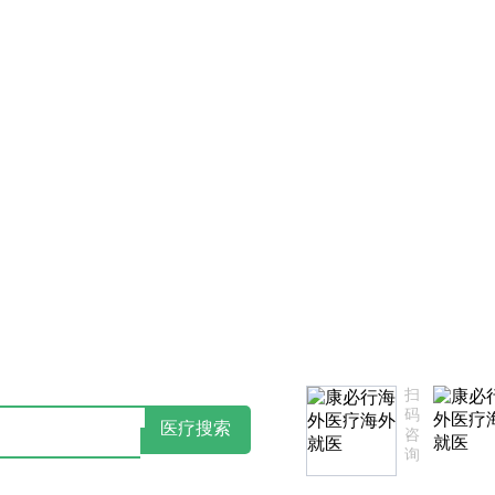
服务不满意，欢迎致电监督投诉热线：18502735975(同微信)
扫
码
医疗搜索
咨
询