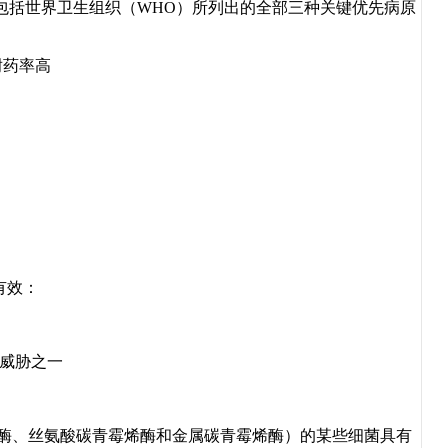
括世界卫生组织（WHO）所列出的全部三种关键优先病原
耐药率高
有效：
要威胁之一
胺酶、丝氨酸碳青霉烯酶和金属碳青霉烯酶）的某些细菌具有