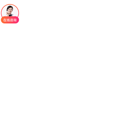
感染以及与人乳头瘤病毒(HPV)相关的过度增殖性疾
病，在较早的研究中，西多福韦已显示出对HPV阳
性宫颈癌和HPV阴性转化细胞株的抗增殖特性。当
前，西多福韦作为包括天花在内的痘病毒感染的潜
在疗法也特别受关注。
西多福韦
（昔多呋韦）注射液Vistide，
Cidofovir适应症为AIDS病人的CMV视网膜炎（巨细
胞病毒性视网膜炎），西多福韦对CMV有高度的抑
制活性，对某些耐更昔洛韦或膦甲酸的病毒株也有
活性。并对单纯疱疹病毒（HSV）、带状疱疹病毒
（VZV）、人类乳头瘤病毒（HPV）等也有很强的
活性。西多福韦在体外显示出对抗多种DNA病毒的
活性，包括疱疹病毒、腺病毒、多瘤病毒、乳头瘤
病毒和痘病毒。
西多福韦通过选择性抑制病毒DNA聚合酶发挥