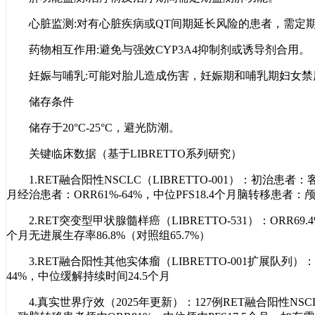
心脏监测:对有心脏疾病或QT间期延长风险的患者，需定
药物相互作用:避免与强效CYP3A4抑制剂或诱导剂合用。
妊娠与哺乳:可能对胎儿造成伤害，妊娠期和哺乳期妇女禁
储存条件
储存于20°C-25°C，避光防潮。
关键临床数据（基于LIBRETTO系列研究）
1.RET融合阳性NSCLC（LIBRETTO-001）：初治患者：
月经治患者：ORR61%-64%，中位PFS18.4个月脑转移患者：颅
2.RET突变型甲状腺髓样癌（LIBRETTO-531）：ORR69.
个月无进展生存率86.8%（对照组65.7%）
3.RET融合阳性其他实体瘤（LIBRETTO-001扩展队
44%，中位缓解持续时间24.5个月
4.真实世界疗效（2025年更新）：127例RET融合阳性NSC