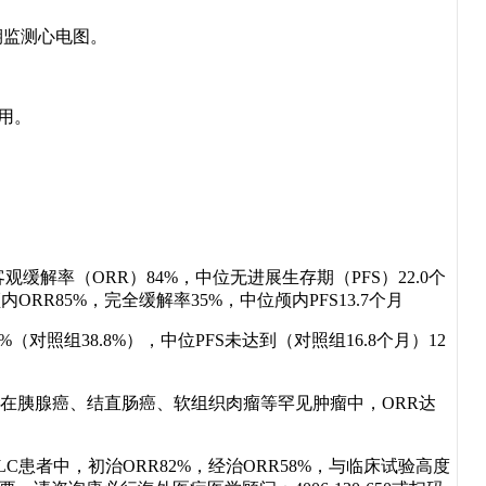
期监测心电图。
用。
客观缓解率（ORR）84%，中位无进展生存期（PFS）22.0个
内ORR85%，完全缓解率35%，中位颅内PFS13.7个月
4%（对照组38.8%），中位PFS未达到（对照组16.8个月）12
列）：在胰腺癌、结直肠癌、软组织肉瘤等罕见肿瘤中，ORR达
LC患者中，初治ORR82%，经治ORR58%，与临床试验高度