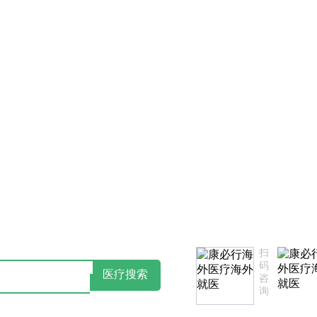
如您对我们服务不满意，欢迎致电监督投诉热线：18502735975(同微信
扫
码
医疗搜索
咨
询