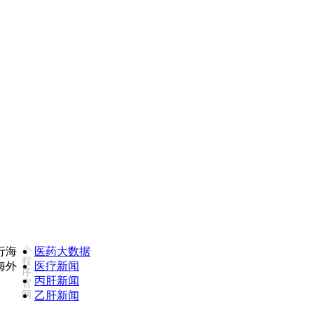
)
康必行海外医疗医药大数据全新更新上线，7x24小时一
小
医药大数据
程
医疗新闻
序
丙肝新闻
官
网
乙肝新闻