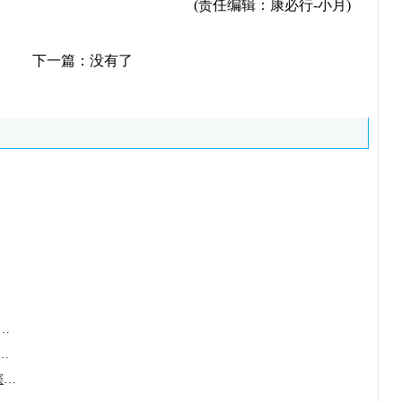
(责任编辑：康必行-小月)
下一篇：没有了
idofovir/Vistide)是用于对抗病
苷(Defibrotide)的用药剂量说
去纤苷(Defibrotide/Defitelio)肝窦阻塞综