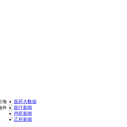
电监督投诉热线：18502735975(同微信)
康必行海外
小
医药大数据
程
医疗新闻
序
丙肝新闻
官
网
乙肝新闻