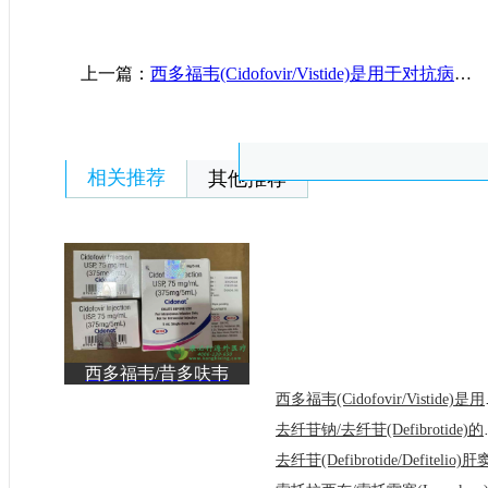
上一篇：
西多福韦(Cidofovir/Vistide)是用于对抗病毒的＂新希望＂
相关推荐
其他推荐
西多福韦/昔多呋韦
(Vistide)的用法用量以
西多福韦(C
及
去纤苷钠/去纤