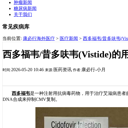
肿瘤新闻
糖尿病新闻
关于我们
常见疾病库
当前位置:
康必行海外医疗
>
医疗新闻
>
西多福韦/昔多呋韦(Vi
西多福韦/昔多呋韦(Vistide
2026-05-20 10:46
医药资讯
康必行-小月
时间:
来源:
作者:
西多福韦
是一种注射用抗病毒药物，用于治疗艾滋病患者
DNA合成来抑制CMV复制。