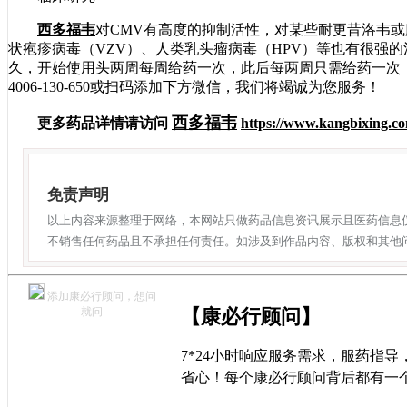
西多福韦
对CMV有高度的抑制活性，对某些耐更昔洛韦或
状疱疹病毒（VZV）、人类乳头瘤病毒（HPV）等也有很强的
久，开始使用头两周每周给药一次，此后每两周只需给药一次
4006-130-650或扫码添加下方微信，我们将竭诚为您服务！
西多福韦
更多药品详情请访问
https://www.kangbixing.c
免责声明
以上内容来源整理于网络，本网站只做药品信息资讯展示且医药信息
不销售任何药品且不承担任何责任。如涉及到作品内容、版权和其他
添加康必行顾问，想问
就问
【康必行顾问】
7*24小时响应服务需求，服药指
省心！每个康必行顾问背后都有一