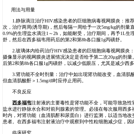
用法与用量
1.静脉滴注治疗HIV感染患者的巨细胞病毒视网膜炎：推荐剂量是
次，治疗两周(诱导期)，然后每隔一周给予一次5mg/kg的
0.9%的生理盐水滴注1～2h，如能耐受，治疗期间，再予1L生
舒，然后在西多福韦用药后的第2和第8h各口服1g丙磺舒。
2.玻璃体内给药治疗HIV感染患者的巨细胞病毒视网膜炎：经玻
摄像显示的视网膜炎进展情况决定是否给予第二次20μg的剂量
后第2和第8h各口服1g丙磺舒，以减少低眼压，尤其是减少西
3.肾功能不全时剂量：治疗中如出现肾功能改变，血清肌酸酐每增加0.
但血清肌酸酐＞1.5mg/dl时应停止用药。
不良反应
西多福韦
注射液的主要毒性是肾功能不全，可能导致急性
盐水进行静脉水合和对前列腺素的管理。必须在每次服用西多
时内，对肾功能（血清肌酐和尿蛋白）进行监测，以适当地改
患者。在西多福韦注射液治疗中观察到中性粒细胞减少症，因
临床研究