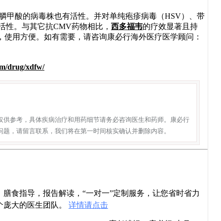
膦甲酸的病毒株也有活性。并对单纯疱疹病毒（HSV）、带
活性。与其它抗CMV药物相比，
西多福韦
的疗效显著且持
，使用方便。如有需要，请咨询康必行海外医疗医学顾问：
om/drug/xdfw/
仅供参考，具体疾病治疗和用药细节请务必咨询医生和药师。康必行
问题，请留言联系，我们将在第一时间核实确认并删除内容。
导，膳食指导，报告解读，“一对一”定制服务，让您省时省力
个庞大的医生团队。
详情请点击