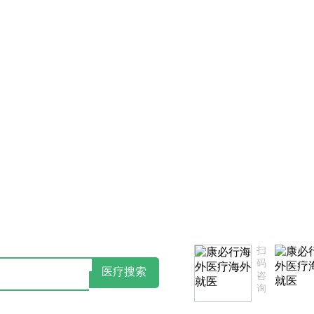
击阅读：康必行隐私政策告知书
如您对我们服务不满意，欢迎致
扫
码
医疗搜索
咨
询