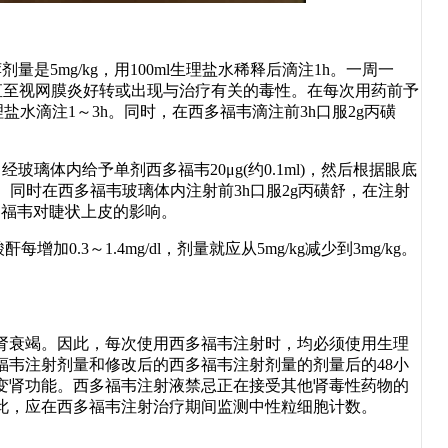
5mg/kg，用100ml生理盐水稀释后滴注1h。一周一
剂量直至视网膜炎好转或出现与治疗有关的毒性。在每次用药前予
理盐水滴注1～3h。同时，在西多福韦滴注前3h口服2g丙磺
璃体内给予单剂西多福韦20μg(约0.1ml)，然后根据眼底
。同时在西多福韦玻璃体内注射前3h口服2g丙磺舒，在注射
多福韦对睫状上皮的影响。
3～1.4mg/dl，剂量就应从5mg/kg减少到3mg/kg。
肾衰竭。因此，每次使用西多福韦注射时，均必须使用生理
福韦注射剂量和修改后的西多福韦注射剂量的剂量后的48小
变肾功能。西多福韦注射液禁忌正在接受其他肾毒性药物的
此，应在西多福韦注射治疗期间监测中性粒细胞计数。