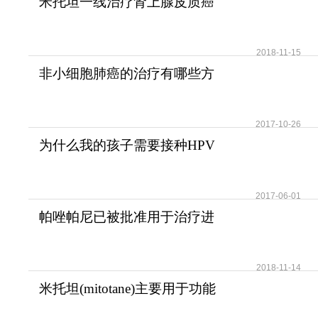
米托坦一线治疗肾上腺皮质癌
可提高患者无疾病进展
2018-11-15
非小细胞肺癌的治疗有哪些方
法？
2017-10-26
为什么我的孩子需要接种HPV
疫苗？儿童需要HPV疫苗
2017-06-01
帕唑帕尼已被批准用于治疗进
展期软组织肉瘤
2018-11-14
米托坦(mitotane)主要用于功能
性和无功能性肾上腺