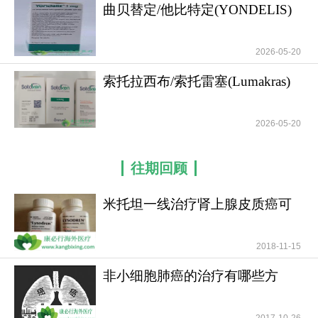
曲贝替定/他比特定(YONDELIS)
的适用人群和
2026-05-20
索托拉西布/索托雷塞(Lumakras)
对KRAS G12C
2026-05-20
往期回顾
米托坦一线治疗肾上腺皮质癌可
提高患者无疾病进展
2018-11-15
非小细胞肺癌的治疗有哪些方
法？