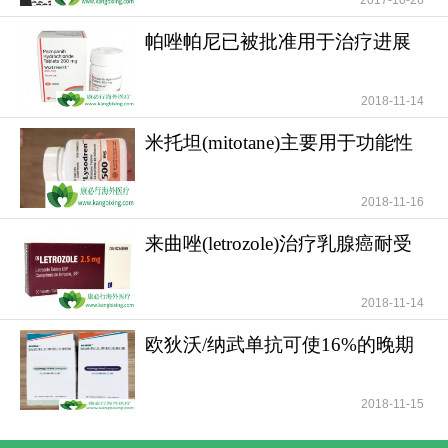
2017-10-26
帕唑帕尼已被批准用于治疗进展
期软组织肉瘤
2018-11-14
米托坦(mitotane)主要用于功能性
和无功能性肾上腺
2018-11-16
来曲唑(letrozole)治疗乳腺癌耐受
性好安全性高
2018-11-14
欧狄沃/纳武单抗可使16%的晚期
肺癌患者活过5年
2018-11-15