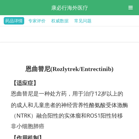
康必行海外医疗
药品详情
专家评价
权威数据
常见问题
恩曲替尼(Rozlytrek/Entrectinib)
【适应症】
恩曲替尼是一种处方药，用于治疗12岁以上的
的成人和儿童患者的神经营养性酪氨酸受体激酶
（NTRK）融合阳性的实体瘤和ROS1阳性转移
非小细胞肺癌
【作用机制】